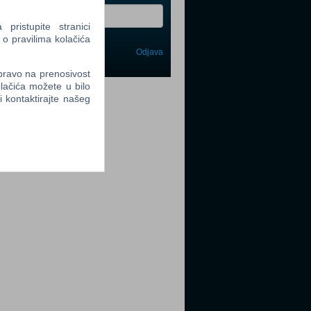
ristupite stranici
 o pravilima kolačića
Odjava
avi me
 pravo na prenosivost
lačića možete u bilo
tter
li kontaktirajte našeg
tter
tter