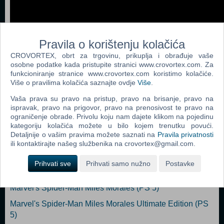
Pravila o korištenju kolačića
CROVORTEX, obrt za trgovinu, prikuplja i obrađuje vaše
osobne podatke kada pristupite stranici www.crovortex.com. Za
funkcioniranje stranice www.crovortex.com koristimo kolačiće.
Dodaj u košaricu
Više o pravilima kolačića saznajte ovdje
Više
.
Vaša prava su pravo na pristup, pravo na brisanje, pravo na
Popularno
ispravak, pravo na prigovor, pravo na prenosivost te pravo na
ograničenje obrade. Privolu koju nam dajete klikom na pojedinu
Returnal (PS 5)
kategoriju kolačića možete u bilo kojem trenutku povući.
Detaljnije o vašim pravima možete saznati na
Pravila privatnosti
Resident Evil Village (N) (PS 5)
ili kontaktirajte našeg službenika na crovortex@gmail.com.
The Nioh Collection (N) (PS 5)
Prihvati sve
Prihvati samo nužno
Postavke
Destruction All Stars (PS 5)
Marvel's Spider-Man Miles Morales (PS 5)
Marvel's Spider-Man Miles Morales Ultimate Edition (PS
5)