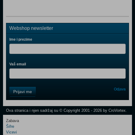
Webshop newsletter
Ime i prezime
Vaš email
Control
Odjava
Prijavi me
Field
One
Newsletter
Ova stranica i njen sadržaj su © Copyright 2001 - 2026 by CroVortex.
Zabava
Šifre
Control
Vicevi