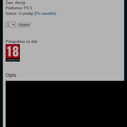
Žanr: Akcija
Platforma: PS 5
Status: U prodaji
(Po narudžbi)
Ocijeni
Prilagođeno za dob:
Opis