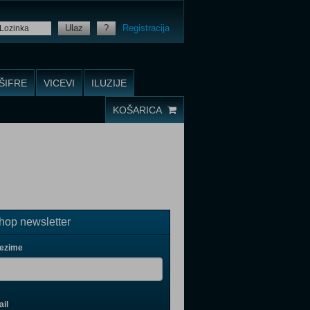
Ulaz
?
Registracija
ŠIFRE
VICEVI
ILUZIJE
KOŠARICA
op newsletter
rezime
il