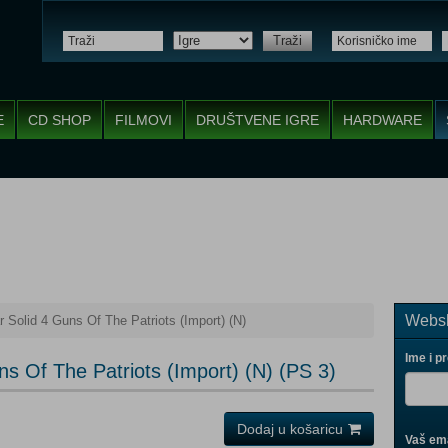
Traži
E
CD SHOP
FILMOVI
DRUŠTVENE IGRE
HARDWARE
Websh
 Solid 4 Guns Of The Patriots (Import) (N)
Ime i p
s Of The Patriots (Import) (N) (PS 3)
Dodaj u košaricu
Vaš ema