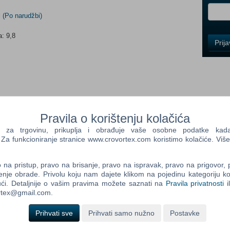
i
(Po narudžbi)
: 9,8
Control
Prij
Field
One
Newsle
Control
Pravila o korištenju kolačića
Field
Two
a trgovinu, prikuplja i obrađuje vaše osobne podatke kada p
Newsle
a funkcioniranje stranice www.crovortex.com koristimo kolačiće. Više
na pristup, pravo na brisanje, pravo na ispravak, pravo na prigovor,
enje obrade. Privolu koju nam dajete klikom na pojedinu kategoriju ko
Control
ći. Detaljnije o vašim pravima možete saznati na
Pravila privatnosti
i
Field
ortex@gmail.com.
Three
Newsle
Prihvati sve
Prihvati samo nužno
Postavke