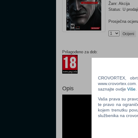
Žanr: Akcija
Status: U prodaj
Prosječna ocjena
Ocijeni
Prilagođeno za dob:
CROVORTEX, obrt z
www.crovortex.com. Z
Opis
saznajte ovdje
Više
.
Vaša prava su pravo 
te pravo na ogranič
kojem trenutku povu
službenika na crov