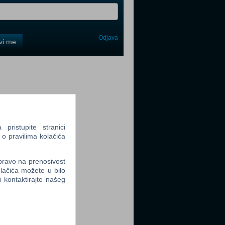
Odjava
avi me
tter
ristupite stranici
tter
 o pravilima kolačića
 pravo na prenosivost
lačića možete u bilo
li kontaktirajte našeg
tter