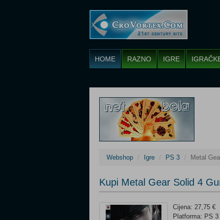
HOME
RAZNO
IGRE
IGRAČK
Webshop
Igre
PS 3
Metal Gear
Kupi Metal Gear Solid 4 Gun
Cijena: 27,75 €
Platforma: PS 3