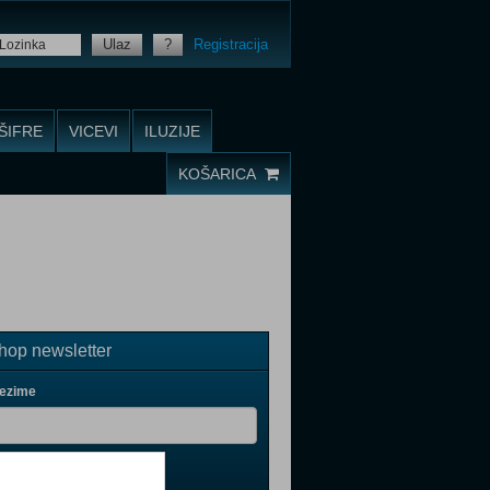
Ulaz
?
Registracija
ŠIFRE
VICEVI
ILUZIJE
KOŠARICA
op newsletter
rezime
il