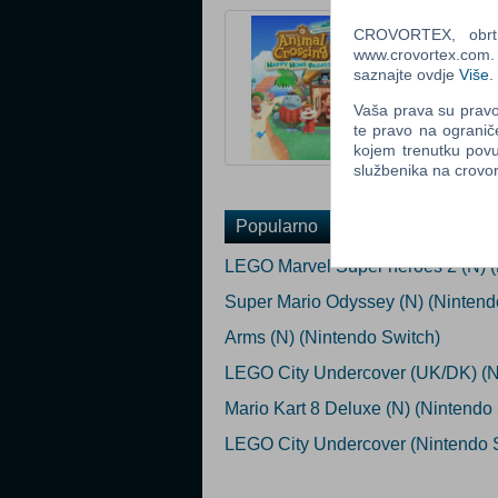
Cijena: 34,00 €
CROVORTEX, obrt z
Platforma: Nint
www.crovortex.com. Z
Status: U prodaj
saznajte ovdje
Više
.
Za download
Vaša prava su pravo 
te pravo na ogranič
Ocijeni
kojem trenutku povu
službenika na crov
Popularno
LEGO Marvel Super heroes 2 (N) (
Super Mario Odyssey (N) (Nintend
Arms (N) (Nintendo Switch)
LEGO City Undercover (UK/DK) (N)
Mario Kart 8 Deluxe (N) (Nintendo
LEGO City Undercover (Nintendo 