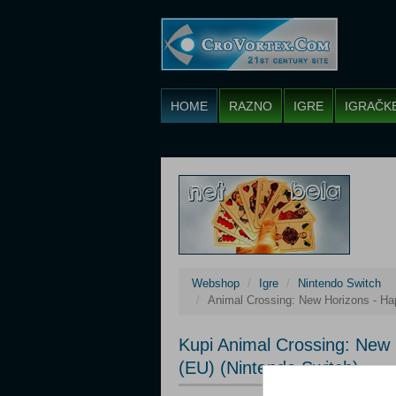
HOME
RAZNO
IGRE
IGRAČK
Webshop
Igre
Nintendo Switch
Animal Crossing: New Horizons - H
Kupi Animal Crossing: New
(EU) (Nintendo Switch)