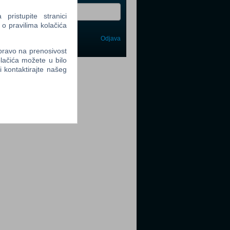
ristupite stranici
 o pravilima kolačića
Odjava
avi me
 pravo na prenosivost
lačića možete u bilo
tter
li kontaktirajte našeg
tter
tter