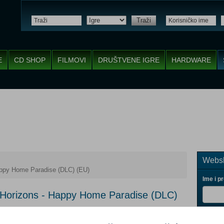
Traži
E
CD SHOP
FILMOVI
DRUŠTVENE IGRE
HARDWARE
Websh
appy Home Paradise (DLC) (EU)
Ime i p
 Horizons - Happy Home Paradise (DLC)
Vaš ema