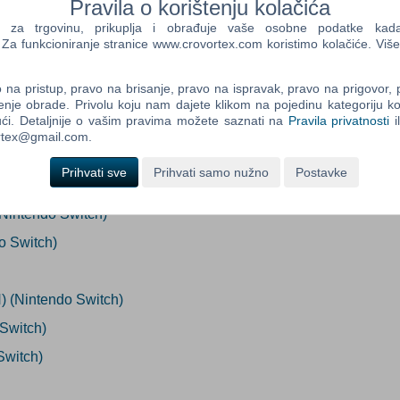
Pravila o korištenju kolačića
Dodaj u košaricu
a trgovinu, prikuplja i obrađuje vaše osobne podatke kada p
endo Switch
a funkcioniranje stranice www.crovortex.com koristimo kolačiće. Više
i
Control
Prij
Field
na pristup, pravo na brisanje, pravo na ispravak, pravo na prigovor,
One
enje obrade. Privolu koju nam dajete klikom na pojedinu kategoriju ko
Newsle
ći. Detaljnije o vašim pravima možete saznati na
Pravila privatnosti
i
ortex@gmail.com.
Prihvati sve
Prihvati samo nužno
Postavke
Control
Field
Nintendo Switch)
Two
Newsle
o Switch)
 (Nintendo Switch)
Control
Field
 Switch)
Three
Switch)
Newsle