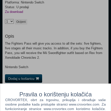
Platforma: Nintendo Switch
Status: U prodaji
Za download
Ocijeni
Opis
The Fighters Pass will give you access to all the sets: five fighters,
five stages all their music tracks. In addition, if you buy the Fighters
Pass, you will receive the Mii Swordfighter outfit based on Rex from
Xenoblade Chronicles 2.
Nintendo Switch
Dodaj u košaricu
Popularno
Pravila o korištenju kolačića
CROVORTEX, obrt za trgovinu, prikuplja i obrađuje vaše
LEGO Marvel Super heroes 2 (N) (Nintendo Switch)
osobne podatke kada pristupite stranici www.crovortex.com. Za
Super Mario Odyssey (N) (Nintendo Switch)
funkcioniranje stranice www.crovortex.com koristimo kolačiće.