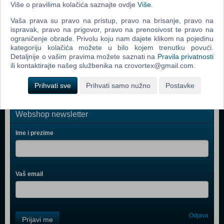
Više o pravilima kolačića saznajte ovdje
Više
.
Arms (N) (Nintendo Switch)
Vaša prava su pravo na pristup, pravo na brisanje, pravo na
LEGO City Undercover (UK/DK) (N) (Nintendo Switch)
ispravak, pravo na prigovor, pravo na prenosivost te pravo na
ograničenje obrade. Privolu koju nam dajete klikom na pojedinu
Mario Kart 8 Deluxe (N) (Nintendo Switch)
kategoriju kolačića možete u bilo kojem trenutku povući.
Detaljnije o vašim pravima možete saznati na
Pravila privatnosti
LEGO City Undercover (Nintendo Switch)
ili kontaktirajte našeg službenika na crovortex@gmail.com.
Prihvati sve
Prihvati samo nužno
Postavke
Webshop newsletter
Ime i prezime
Vaš email
Control
Odjava
Prijavi me