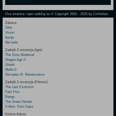
Field
One
Newsletter
Ova stranica i njen sadržaj su © Copyright 2001 - 2026 by CroVortex.
Zabava
Šifre
Control
Vicevi
Field
Iluzije
Two
Net.bela
Newsletter
Zadnjih 5 recenzija (Igre)
The Sims Medieval
Dragon Age II
Shank
Control
Mafia II
Field
Disciples III: Renaissance
Three
Newsletter
Zadnjih 5 recenzija (Filmovi)
The Last Exorcism
Fast Five
Rango
The Green Hornet
X-Men: First Class
Korisni linkovi