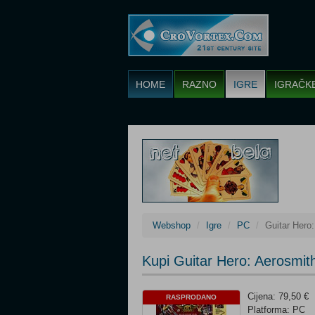
HOME
RAZNO
IGRE
IGRAČK
Webshop
Igre
PC
Guitar Hero
Kupi Guitar Hero: Aerosmit
Cijena: 79,50 €
RASPRODANO
Platforma: PC