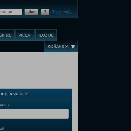
Ulaz
?
Registracija
ŠIFRE
VICEVI
ILUZIJE
KOŠARICA
op newsletter
rezime
il