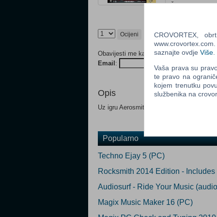
Žanr: Muzika
Status: Raspro
Ocijeni
CROVORTEX, obrt z
www.crovortex.com. Z
saznajte ovdje
Više
.
Obavijesti me kada proizvod postane dost
Email
:
P
Vaša prava su pravo 
te pravo na ogranič
kojem trenutku povu
Opis
službenika na crov
Uz igru Aerosmith u paketu dolazi gitara ka
Popularno
Techno Ejay 5 (PC)
Rocksmith 2014 Edition - Include
Audiosurf - Ride Your Music (audio
Magix Music Maker 16 (PC)