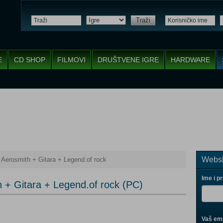
Traži
E
CD SHOP
FILMOVI
DRUŠTVENE IGRE
HARDWARE
Websh
: Aerosmith + Gitara + Legend.of rock
Ime i p
h + Gitara + Legend.of rock (PC)
Vaš ema