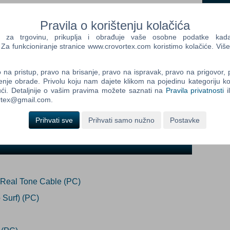
dano
(Info o proizvodu)
Pravila o korištenju kolačića
a trgovinu, prikuplja i obrađuje vaše osobne podatke kada p
Control
Prij
a funkcioniranje stranice www.crovortex.com koristimo kolačiće. Više
Field
upan:
One
Newsle
rijavi me
na pristup, pravo na brisanje, pravo na ispravak, pravo na prigovor,
enje obrade. Privolu koju nam dajete klikom na pojedinu kategoriju ko
ći. Detaljnije o vašim pravima možete saznati na
Pravila privatnosti
i
ortex@gmail.com.
Control
o i igra legends of rock !!!
Field
Prihvati sve
Prihvati samo nužno
Postavke
Two
Newsle
Control
s Real Tone Cable (PC)
Field
Three
 Surf) (PC)
Newsle