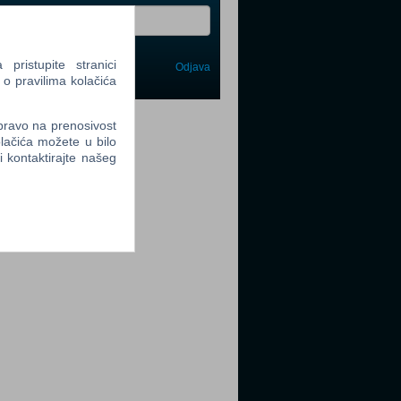
ristupite stranici
Odjava
avi me
 o pravilima kolačića
tter
 pravo na prenosivost
lačića možete u bilo
li kontaktirajte našeg
tter
tter