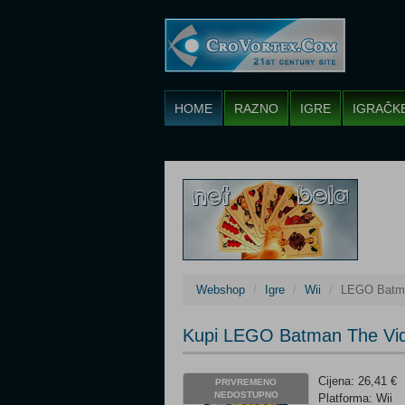
HOME
RAZNO
IGRE
IGRAČK
Webshop
Igre
Wii
LEGO Batma
Kupi LEGO Batman The Vid
Cijena: 26,41 €
PRIVREMENO
NEDOSTUPNO
Platforma: Wii