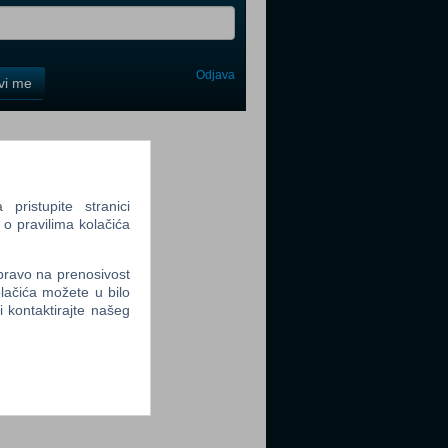
Odjava
avi me
tter
ristupite stranici
 o pravilima kolačića
tter
 pravo na prenosivost
lačića možete u bilo
li kontaktirajte našeg
tter