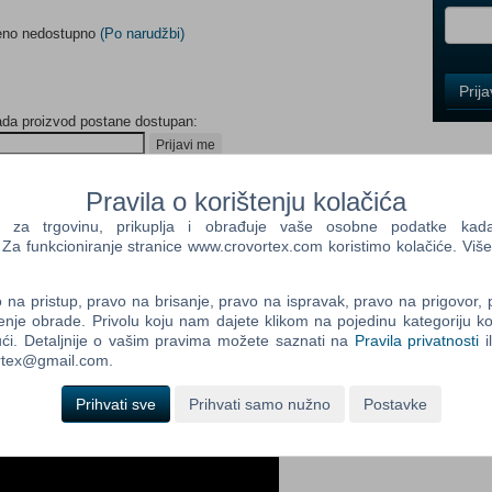
meno nedostupno
(Po narudžbi)
Control
Prij
Field
ada proizvod postane dostupan:
One
Newsle
Prijavi me
Pravila o korištenju kolačića
a trgovinu, prikuplja i obrađuje vaše osobne podatke kada p
Control
a funkcioniranje stranice www.crovortex.com koristimo kolačiće. Više
Field
Two
Newsle
na pristup, pravo na brisanje, pravo na ispravak, pravo na prigovor,
enje obrade. Privolu koju nam dajete klikom na pojedinu kategoriju ko
ći. Detaljnije o vašim pravima možete saznati na
Pravila privatnosti
i
ortex@gmail.com.
Control
Field
Prihvati sve
Prihvati samo nužno
Postavke
Three
Newsle