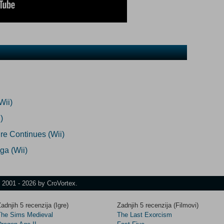
Wii)
)
re Continues (Wii)
a (Wii)
t 2001 - 2026 by CroVortex.
adnjih 5 recenzija (Igre)
Zadnjih 5 recenzija (Filmovi)
The Sims Medieval
The Last Exorcism