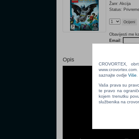
Žanr: Akcija
Status: Privre
Ocijeni
Obavijesti me k
Email
:
Opis
CROVORTEX, obrt z
www.crovortex.com. Z
saznajte ovdje
Više
.
Vaša prava su pravo 
te pravo na ogranič
kojem trenutku povu
službenika na crov