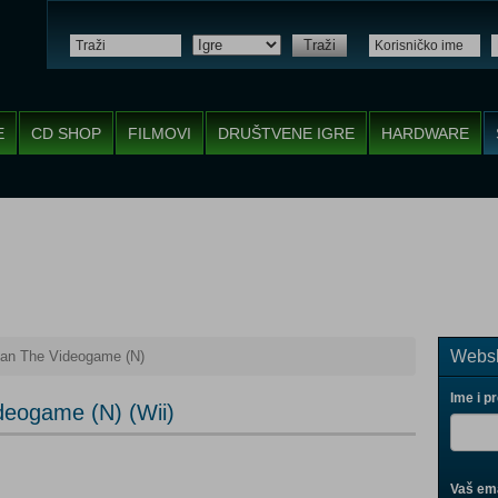
Traži
E
CD SHOP
FILMOVI
DRUŠTVENE IGRE
HARDWARE
Websh
n The Videogame (N)
Ime i p
eogame (N) (Wii)
Vaš ema