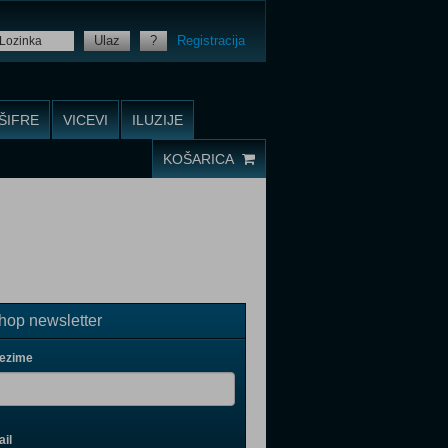
Ulaz
?
Registracija
ŠIFRE
VICEVI
ILUZIJE
KOŠARICA
op newsletter
rezime
il