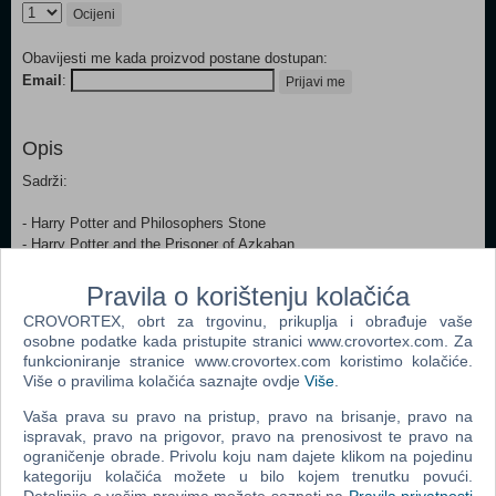
Ocijeni
Obavijesti me kada proizvod postane dostupan:
Email
:
Prijavi me
Opis
Sadrži:
- Harry Potter and Philosophers Stone
- Harry Potter and the Prisoner of Azkaban
- Harry Potter and The Goblen of Fire.
Pravila o korištenju kolačića
CROVORTEX, obrt za trgovinu, prikuplja i obrađuje vaše
Popularno
osobne podatke kada pristupite stranici www.crovortex.com. Za
funkcioniranje stranice www.crovortex.com koristimo kolačiće.
Cartoon Network Double Game Pack (GBA)
Više o pravilima kolačića saznajte ovdje
Više
.
Vaša prava su pravo na pristup, pravo na brisanje, pravo na
ispravak, pravo na prigovor, pravo na prenosivost te pravo na
ograničenje obrade. Privolu koju nam dajete klikom na pojedinu
kategoriju kolačića možete u bilo kojem trenutku povući.