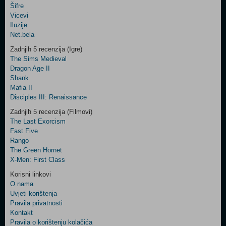
Šifre
Control
Vicevi
Field
Iluzije
Two
Net.bela
Newsletter
Zadnjih 5 recenzija (Igre)
The Sims Medieval
Dragon Age II
Shank
Control
Mafia II
Field
Disciples III: Renaissance
Three
Newsletter
Zadnjih 5 recenzija (Filmovi)
The Last Exorcism
Fast Five
Rango
The Green Hornet
X-Men: First Class
Korisni linkovi
O nama
Uvjeti korištenja
Pravila privatnosti
Kontakt
Pravila o korištenju kolačića