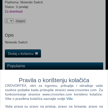
Platforma: Nintendo Switch
Status: U prodaji
Za download
Ocijeni
Opis
Nintendo Switch
Dodaj u košaricu
Popularno
LEGO Marvel Super heroes 2 (N) (Nintendo Switch)
Pravila o korištenju kolačića
Super Mario Odyssey (N) (Nintendo Switch)
CROVORTEX, obrt za trgovinu, prikuplja i obrađuje vaše
Arms (N) (Nintendo Switch)
osobne podatke kada pristupite stranici www.crovortex.com. Za
funkcioniranje stranice www.crovortex.com koristimo kolačiće.
LEGO City Undercover (UK/DK) (N) (Nintendo Switch)
Više o pravilima kolačića saznajte ovdje
Više
.
Mario Kart 8 Deluxe (N) (Nintendo Switch)
Vaša prava su pravo na pristup, pravo na brisanje, pravo na