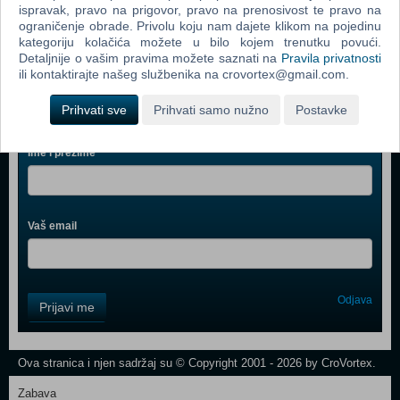
ispravak, pravo na prigovor, pravo na prenosivost te pravo na
LEGO City Undercover (Nintendo Switch)
ograničenje obrade. Privolu koju nam dajete klikom na pojedinu
kategoriju kolačića možete u bilo kojem trenutku povući.
Detaljnije o vašim pravima možete saznati na
Pravila privatnosti
ili kontaktirajte našeg službenika na crovortex@gmail.com.
Prihvati sve
Prihvati samo nužno
Postavke
Webshop newsletter
Ime i prezime
Vaš email
Control
Odjava
Prijavi me
Field
One
Newsletter
Ova stranica i njen sadržaj su © Copyright 2001 - 2026 by CroVortex.
Zabava