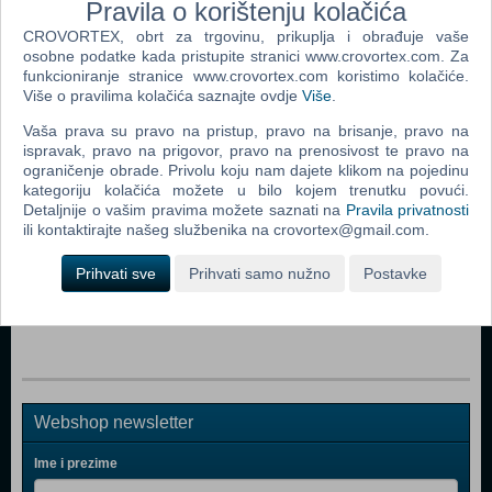
Pravila o korištenju kolačića
CROVORTEX, obrt za trgovinu, prikuplja i obrađuje vaše
osobne podatke kada pristupite stranici www.crovortex.com. Za
funkcioniranje stranice www.crovortex.com koristimo kolačiće.
Popularno
Više o pravilima kolačića saznajte ovdje
Više
.
Active Health With Carol Vorderman (NDS)
Vaša prava su pravo na pristup, pravo na brisanje, pravo na
ispravak, pravo na prigovor, pravo na prenosivost te pravo na
Artemis Fowl 6 Books (FLIPS) (NDS)
ograničenje obrade. Privolu koju nam dajete klikom na pojedinu
kategoriju kolačića možete u bilo kojem trenutku povući.
Cooking Guide Can't Decide What To Eat? (NDS)
Detaljnije o vašim pravima možete saznati na
Pravila privatnosti
Left Brain Right Brain 2 (NDS)
ili kontaktirajte našeg službenika na crovortex@gmail.com.
My Cooking Coach Prepare Healthy Recipes (NDS)
Prihvati sve
Prihvati samo nužno
Postavke
Nintendo 1000 Points Card CD Key (NDS)
Webshop newsletter
Ime i prezime