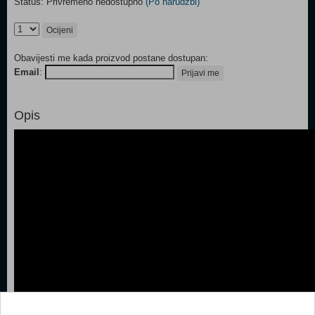
Status: Privremeno nedostupno
(Po narudžbi)
Ocijeni
Obavijesti me kada proizvod postane dostupan:
Email
:
Prijavi me
Opis