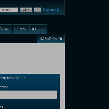
Ulaz
?
Registracija
ŠIFRE
VICEVI
ILUZIJE
KOŠARICA
op newsletter
rezime
il