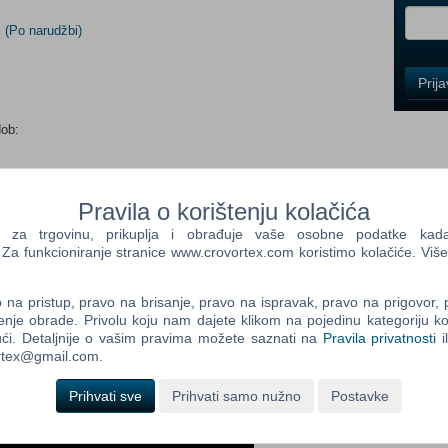
i
(Po narudžbi)
Control
Prij
Field
One
Newsle
dob:
Pravila o korištenju kolačića
Control
Field
a trgovinu, prikuplja i obrađuje vaše osobne podatke kada p
Two
a funkcioniranje stranice www.crovortex.com koristimo kolačiće. Više
Newsle
na pristup, pravo na brisanje, pravo na ispravak, pravo na prigovor,
enje obrade. Privolu koju nam dajete klikom na pojedinu kategoriju ko
ći. Detaljnije o vašim pravima možete saznati na
Pravila privatnosti
i
Control
ortex@gmail.com.
Field
Three
Prihvati sve
Prihvati samo nužno
Postavke
Newsle