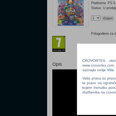
Platforma: PS 5
Status: U prodaj
Ocijeni
Prilagođeno za 
CROVORTEX, obrt z
Opis
www.crovortex.com. Z
saznajte ovdje
Više
.
Vaša prava su pravo 
te pravo na ogranič
kojem trenutku povu
službenika na crov