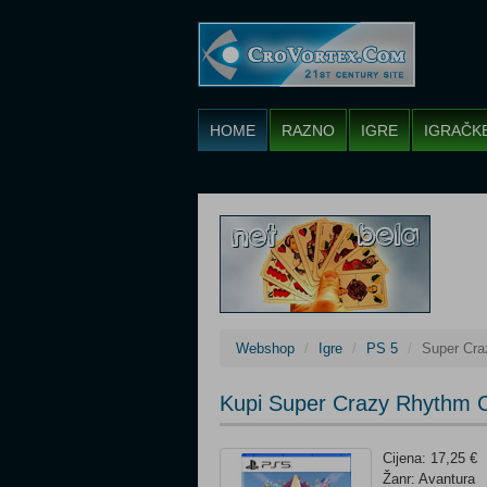
HOME
RAZNO
IGRE
IGRAČK
Webshop
Igre
PS 5
Super Cra
Kupi Super Crazy Rhythm C
Cijena: 17,25 €
Žanr: Avantura