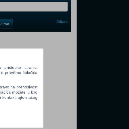
Odjava
avi me
tter
ristupite stranici
 o pravilima kolačića
tter
 pravo na prenosivost
lačića možete u bilo
li kontaktirajte našeg
tter