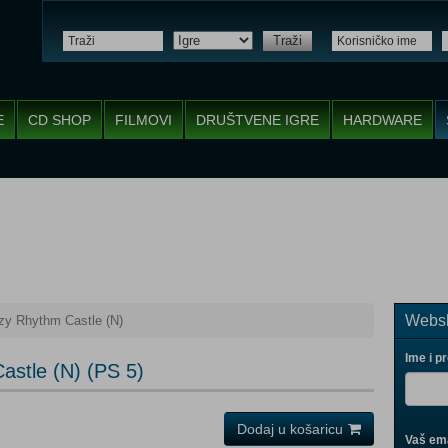
Traži
E
CD SHOP
FILMOVI
DRUŠTVENE IGRE
HARDWARE
Websh
zy Rhythm Castle (N)
Ime i p
astle (N) (PS 5)
Dodaj u košaricu
Vaš ema