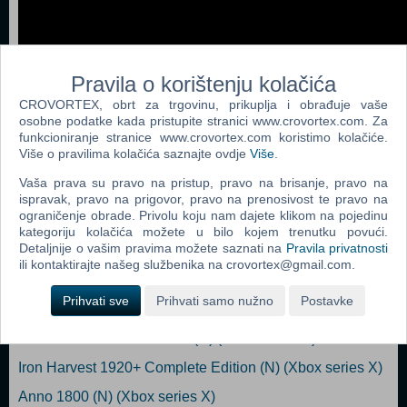
Pravila o korištenju kolačića
CROVORTEX, obrt za trgovinu, prikuplja i obrađuje vaše
osobne podatke kada pristupite stranici www.crovortex.com. Za
funkcioniranje stranice www.crovortex.com koristimo kolačiće.
Više o pravilima kolačića saznajte ovdje
Više
.
Vaša prava su pravo na pristup, pravo na brisanje, pravo na
ispravak, pravo na prigovor, pravo na prenosivost te pravo na
ograničenje obrade. Privolu koju nam dajete klikom na pojedinu
Popularno
kategoriju kolačića možete u bilo kojem trenutku povući.
Detaljnije o vašim pravima možete saznati na
Pravila privatnosti
Crusader Kings III (3) (N) (Xbox series X)
ili kontaktirajte našeg službenika na crovortex@gmail.com.
Tropico 6 (Next Gen Edition) (N) (Xbox series X)
Prihvati sve
Prihvati samo nužno
Postavke
The DioField Chronicle (N) (Xbox series X)
Jurassic World Evolution 2 (N) (Xbox series X)
Iron Harvest 1920+ Complete Edition (N) (Xbox series X)
Anno 1800 (N) (Xbox series X)