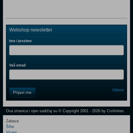
Webshop newsletter
Ime i prezime
Vaš email
Control
Odjava
Prijavi me
Field
One
Newsletter
Ova stranica i njen sadržaj su © Copyright 2001 - 2026 by CroVortex.
Zabava
Šifre
Control
Vicevi