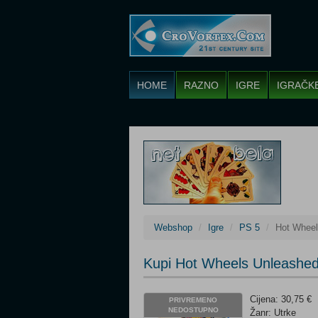
HOME
RAZNO
IGRE
IGRAČK
Webshop
Igre
PS 5
Hot Wheel
Kupi Hot Wheels Unleashed 
Cijena: 30,75 €
PRIVREMENO
NEDOSTUPNO
Žanr: Utrke