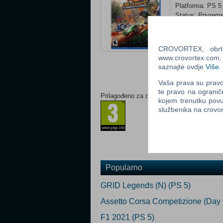
Platforma: PS 5
Status: Privre
Ocijeni
CROVORTEX, obrt z
Obavijesti me k
www.crovortex.com. Z
Email
:
saznajte ovdje
Više
.
Vaša prava su pravo 
te pravo na ogranič
Prilagođeno za dob:
kojem trenutku povu
službenika na crov
Popularno
GRID Legends (N) (PS 5)
Assetto Corsa Competizione (Day O
F1 2021 (PS 5)