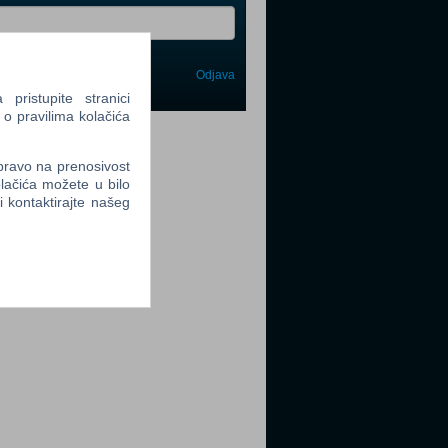
Odjava
avi me
ristupite stranici
 o pravilima kolačića
tter
 pravo na prenosivost
lačića možete u bilo
li kontaktirajte našeg
tter
tter