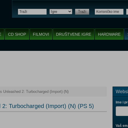
Traži
E
CD SHOP
FILMOVI
DRUŠTVENE IGRE
HARDWARE
Websh
s Unleashed 2: Turbocharged (Import) (N)
Ime i p
2: Turbocharged (Import) (N) (PS 5)
Vaš ema