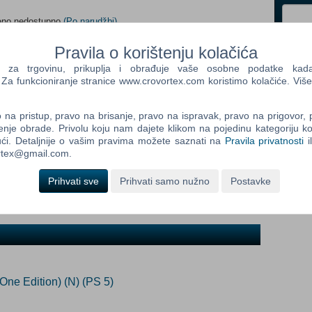
meno nedostupno
(Po narudžbi)
Pravila o korištenju kolačića
Control
Prij
Field
a trgovinu, prikuplja i obrađuje vaše osobne podatke kada p
ada proizvod postane dostupan:
One
a funkcioniranje stranice www.crovortex.com koristimo kolačiće. Više
Newsle
Prijavi me
na pristup, pravo na brisanje, pravo na ispravak, pravo na prigovor,
enje obrade. Privolu koju nam dajete klikom na pojedinu kategoriju ko
ći. Detaljnije o vašim pravima možete saznati na
Pravila privatnosti
i
Control
ortex@gmail.com.
Field
Two
Prihvati sve
Prihvati samo nužno
Postavke
Newsle
Control
Field
Three
Newsle
ne Edition) (N) (PS 5)