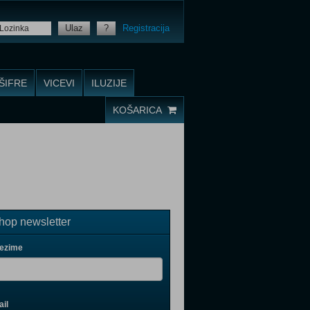
Ulaz
?
Registracija
ŠIFRE
VICEVI
ILUZIJE
KOŠARICA
op newsletter
rezime
il