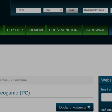
Traži
E
CD SHOP
FILMOVI
DRUŠTVENE IGRE
HARDWARE
Websh
ovie - Videogame
Ime i p
deogame (PC)
Dodaj u košaricu
Vaš ema