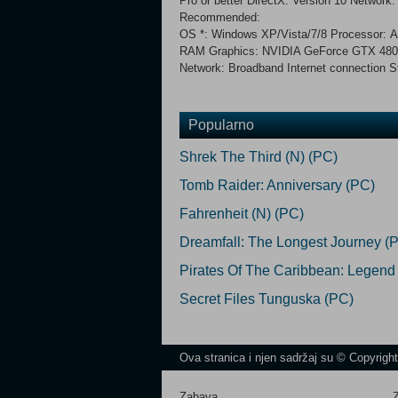
Pro or better DirectX: Version 10 Network
Recommended:
OS *: Windows XP/Vista/7/8 Processor: A
RAM Graphics: NVIDIA GeForce GTX 480 or
Network: Broadband Internet connection S
Popularno
Shrek The Third (N) (PC)
Tomb Raider: Anniversary (PC)
Fahrenheit (N) (PC)
Dreamfall: The Longest Journey (
Pirates Of The Caribbean: Legend
Secret Files Tunguska (PC)
Ova stranica i njen sadržaj su © Copyrigh
Zabava
Z