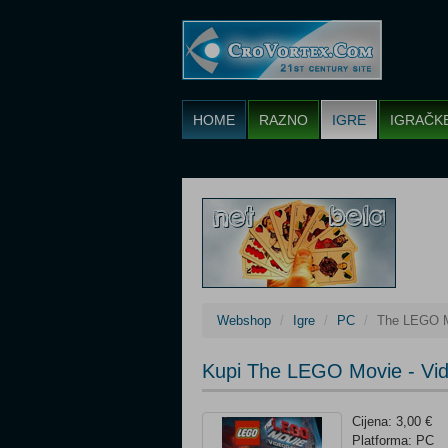
HOME
RAZNO
IGRE
IGRAČK
Webshop
Igre
PC
The LEGO M
Kupi The LEGO Movie - Vi
Cijena: 3,00 €
Platforma: PC