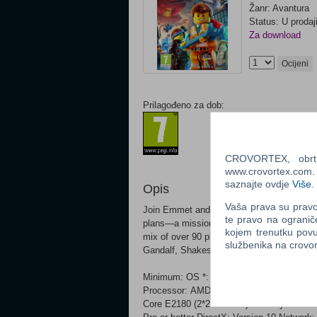
Žanr: Avantura
Status: U prodaj
Za download
Ocijeni
Prilagođeno za dob:
CROVORTEX, obrt z
www.crovortex.com. Z
saznajte ovdje
Više
.
Opis
Vaša prava su pravo 
Join Emmet and an unlikely group of resista
te pravo na ogranič
plans—a mission that Emmet is hopelessly an
kojem trenutku povu
mix of over 90 playable characters incl
službenika na crov
Gandalf, Shakespeare, Cleopatra and mor
Minimum: OS *: Windows®XP SP3, Windows 
Processor: AMD Athlon 64 X2 EE 3800+ (2*
Core E2180 (2*2000 Mhz) Memory: 2 GB 