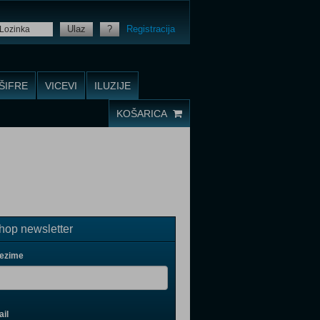
Ulaz
?
Registracija
ŠIFRE
VICEVI
ILUZIJE
KOŠARICA
op newsletter
rezime
il