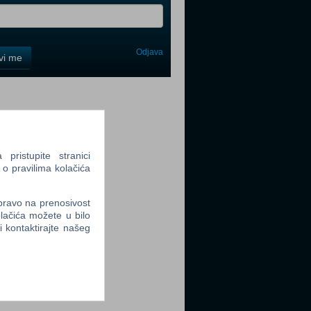
Odjava
avi me
tter
ristupite stranici
 o pravilima kolačića
tter
 pravo na prenosivost
lačića možete u bilo
li kontaktirajte našeg
tter