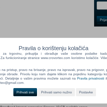
i
Control
Prij
Field
One
Newsle
Pravila o korištenju kolačića
Control
a trgovinu, prikuplja i obrađuje vaše osobne podatke kada p
Field
a funkcioniranje stranice www.crovortex.com koristimo kolačiće. Više
Two
Newsle
na pristup, pravo na brisanje, pravo na ispravak, pravo na prigovor,
nce fighters in their heroic quest to thwart Lord Business’ evil
enje obrade. Privolu koju nam dajete klikom na pojedinu kategoriju ko
d hilariously unprepared for. It’s a wild ride with a surprising
ći. Detaljnije o vašim pravima možete saznati na
Pravila privatnosti
i
uding Batman, Superman, Wonder Woman, the Green Ninja,
ortex@gmail.com.
Control
e.
Field
Three
Prihvati sve
Prihvati samo nužno
Postavke
Vista/7/8 with latest service packs and updates installed
Newsle
2000 Mhz) or similar Intel CPU, such as Intel Pentium Dual
RAM Graphics: NVIDIA GeForce 7600 GS or ATI Radeon X1950