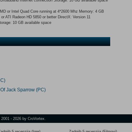
: Broadband Internet connection Storage: 10 GB available space
MD or Intel Quad Core running at 4*2600 Mhz Memory: 4 GB
 ATI Radeon HD 5850 or better DirectX: Version 11
torage: 10 GB available space
PC)
 Of Jack Sparrow (PC)
t 2001 - 2026 by CroVortex.
adnjih 5 recenzija (Igre)
Zadnjih 5 recenzija (Filmovi)