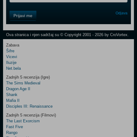
Control
Odjava
Prijavi me
Field
One
Newsletter
Ova stranica i njen sadržaj su © Copyright 2001 - 2026 by CroVortex.
Zabava
Šifre
Control
Vicevi
Field
Iluzije
Two
Net.bela
Newsletter
Zadnjih 5 recenzija (Igre)
The Sims Medieval
Dragon Age II
Shank
Control
Mafia II
Field
Disciples III: Renaissance
Three
Newsletter
Zadnjih 5 recenzija (Filmovi)
The Last Exorcism
Fast Five
Rango