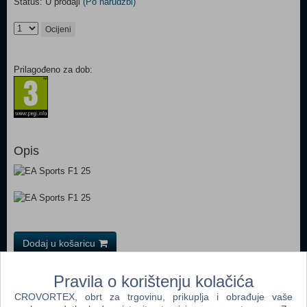
Status: U prodaji
(Po narudžbi)
Ocijeni
Prilagođeno za dob:
Opis
Dodaj u košaricu
Pravila o korištenju kolačića
Popularno
CROVORTEX, obrt za trgovinu, prikuplja i obrađuje vaše
GRID Legends (N) (PS 5)