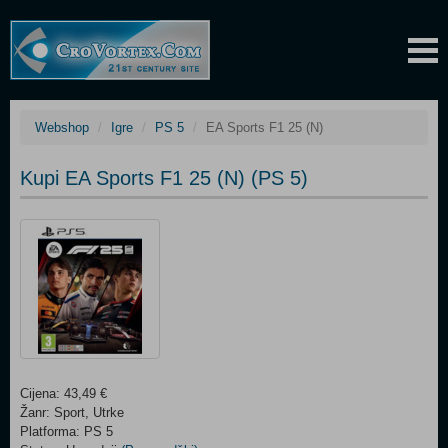
Webshop
Igre
PS 5
EA Sports F1 25 (N)
Kupi EA Sports F1 25 (N) (PS 5)
Cijena: 43,49 €
Žanr: Sport, Utrke
Platforma: PS 5