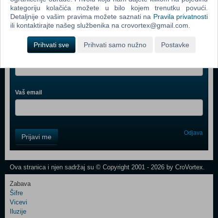
kategoriju kolačića možete u bilo kojem trenutku povući.
Detaljnije o vašim pravima možete saznati na
Pravila privatnosti
ili kontaktirajte našeg službenika na crovortex@gmail.com.
Webshop newsletter
Prihvati sve
Prihvati samo nužno
Postavke
Ime i prezime
Vaš email
Control
Odjava
Prijavi me
Field
One
Newsletter
Ova stranica i njen sadržaj su © Copyright 2001 - 2026 by CroVortex.
Zabava
Šifre
Control
Vicevi
Field
Iluzije
Two