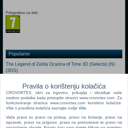
Prilagođeno za dob:
Popularno
The Legend of Zelda Ocarina of Time 3D (Selects) (N)
(3DS)
Resident Evil The Mercenaries (3DS)
Pravila o korištenju kolačića
Kirby Planet Robobot (N) (3DS)
CROVORTEX, obrt za trgovinu, prikuplja i obrađuje vaše
osobne podatke kada pristupite stranici www.crovortex.com. Za
Tekken 3D Prime Edition (3DS)
funkcioniranje stranice www.crovortex.com koristimo kolačiće.
Lego Pirates Of The Caribbean Video Game (3DS)
Više o pravilima kolačića saznajte ovdje
Više
.
Legend Of Zelda A Link Between Worlds (N) (3DS)
Vaša prava su pravo na pristup, pravo na brisanje, pravo na
ispravak, pravo na prigovor, pravo na prenosivost te pravo na
ograničenje obrade. Privolu koju nam dajete klikom na pojedinu