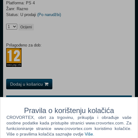
Platforma: PS 4
Žanr: Razno
Status: U prodaji
(Po narudžbi)
Ocijeni
Prilagođeno za dob:
Dodaj u košaricu
Popularno
Pravila o korištenju kolačića
Playstation 4 Live Card 150 HRK (PS 4)
CROVORTEX, obrt za trgovinu, prikuplja i obrađuje vaše
PlayStation Live Cards Hanger HRK350 (PS 4)
osobne podatke kada pristupite stranici www.crovortex.com. Za
funkcioniranje stranice www.crovortex.com koristimo kolačiće.
PlayStation Plus Card 365 Days (PS 4)
Više o pravilima kolačića saznajte ovdje
Više
.