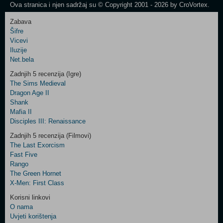
Ova stranica i njen sadržaj su © Copyright 2001 - 2026 by CroVortex.
Zabava
Šifre
Control
Vicevi
Field
Iluzije
Two
Net.bela
Newsletter
Zadnjih 5 recenzija (Igre)
The Sims Medieval
Dragon Age II
Shank
Control
Mafia II
Field
Disciples III: Renaissance
Three
Newsletter
Zadnjih 5 recenzija (Filmovi)
The Last Exorcism
Fast Five
Rango
The Green Hornet
X-Men: First Class
Korisni linkovi
O nama
Uvjeti korištenja