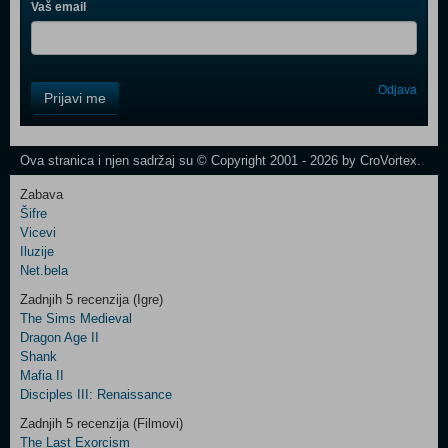
Vaš email
Control
Odjava
Prijavi me
Field
One
Newsletter
Ova stranica i njen sadržaj su © Copyright 2001 - 2026 by CroVortex.
Zabava
Šifre
Control
Vicevi
Field
Iluzije
Two
Net.bela
Newsletter
Zadnjih 5 recenzija (Igre)
The Sims Medieval
Dragon Age II
Shank
Control
Mafia II
Field
Disciples III: Renaissance
Three
Newsletter
Zadnjih 5 recenzija (Filmovi)
The Last Exorcism