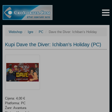
Webshop
Igre
PC
Dave the Diver: Ichiban’s Holiday
Kupi Dave the Diver: Ichiban’s Holiday (PC)
Cijena: 4,00 €
Platforma: PC
Žanr: Avantura