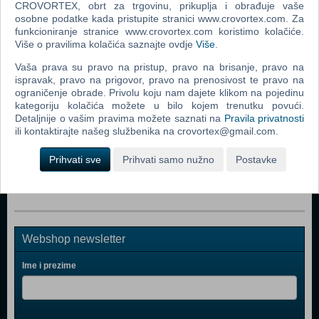
CROVORTEX, obrt za trgovinu, prikuplja i obrađuje vaše
osobne podatke kada pristupite stranici www.crovortex.com. Za
Popularno
funkcioniranje stranice www.crovortex.com koristimo kolačiće.
Više o pravilima kolačića saznajte ovdje
Više
.
Shrek The Third (N) (PC)
Vaša prava su pravo na pristup, pravo na brisanje, pravo na
Tomb Raider: Anniversary (PC)
ispravak, pravo na prigovor, pravo na prenosivost te pravo na
Fahrenheit (N) (PC)
ograničenje obrade. Privolu koju nam dajete klikom na pojedinu
kategoriju kolačića možete u bilo kojem trenutku povući.
Dreamfall: The Longest Journey (PC)
Detaljnije o vašim pravima možete saznati na
Pravila privatnosti
ili kontaktirajte našeg službenika na crovortex@gmail.com.
Pirates Of The Caribbean: Legend Of Jack Sparrow (PC)
Secret Files Tunguska (PC)
Prihvati sve
Prihvati samo nužno
Postavke
Webshop newsletter
Ime i prezime