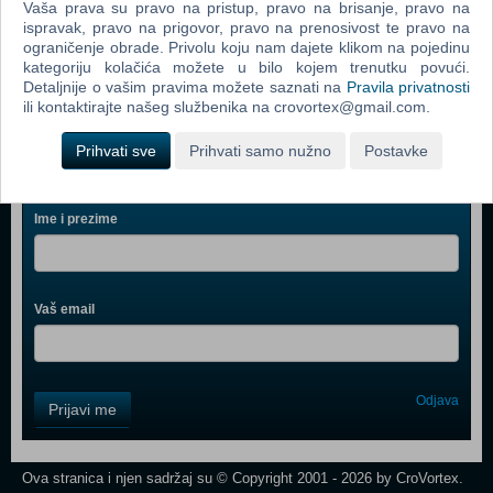
Vaša prava su pravo na pristup, pravo na brisanje, pravo na
Balan Wonderworld (PS 5)
ispravak, pravo na prigovor, pravo na prenosivost te pravo na
ograničenje obrade. Privolu koju nam dajete klikom na pojedinu
The Pathless (N) (PS 5)
kategoriju kolačića možete u bilo kojem trenutku povući.
Detaljnije o vašim pravima možete saznati na
Pravila privatnosti
ili kontaktirajte našeg službenika na crovortex@gmail.com.
Prihvati sve
Prihvati samo nužno
Postavke
Webshop newsletter
Ime i prezime
Vaš email
Control
Odjava
Prijavi me
Field
One
Newsletter
Ova stranica i njen sadržaj su © Copyright 2001 - 2026 by CroVortex.