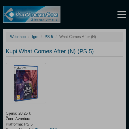
Webshop
Igre
PS 5
What Comes After (N)
Kupi What Comes After (N) (PS 5)
Cijena: 20,25 €
Žanr: Avantura
Platforma: PS 5