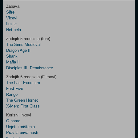
Zabava
Šifre
Control
Vicevi
Field
Iluzije
Two
Net.bela
Newsletter
Zadnjih 5 recenzija (Igre)
The Sims Medieval
Dragon Age II
Shank
Control
Mafia II
Field
Disciples III: Renaissance
Three
Newsletter
Zadnjih 5 recenzija (Filmovi)
The Last Exorcism
Fast Five
Rango
The Green Hornet
X-Men: First Class
Korisni linkovi
O nama
Uvjeti korištenja
Pravila privatnosti