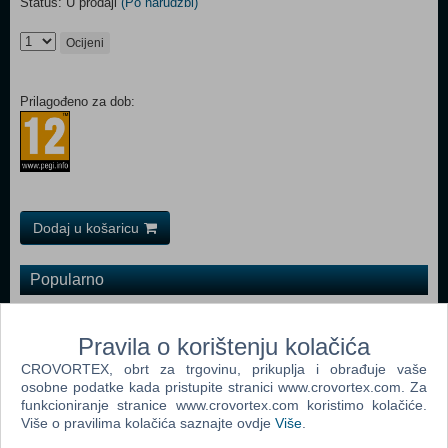
Status: U prodaji
(Po narudžbi)
Ocijeni
Prilagođeno za dob:
Dodaj u košaricu
Popularno
Returnal (PS 5)
Pravila o korištenju kolačića
The Nioh Collection (N) (PS 5)
CROVORTEX, obrt za trgovinu, prikuplja i obrađuje vaše
Destruction All Stars (PS 5)
osobne podatke kada pristupite stranici www.crovortex.com. Za
funkcioniranje stranice www.crovortex.com koristimo kolačiće.
Assassin's Creed Valhalla Drakkar Special Day 1 Edition
Više o pravilima kolačića saznajte ovdje
Više
.
(PS 5)