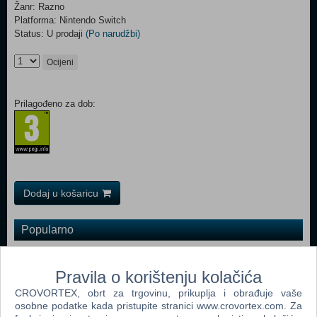
Žanr: Razno
Platforma: Nintendo Switch
Status: U prodaji
(Po narudžbi)
Ocijeni
Prilagođeno za dob:
Dodaj u košaricu
Popularno
Nintendo Labo Toy-Con 01 Variety Kit Switch (Nintendo
Switch)
Pravila o korištenju kolačića
CROVORTEX, obrt za trgovinu, prikuplja i obrađuje vaše
SNK 40th ANNIVERSARY COLLECTION (N) (Nintendo
osobne podatke kada pristupite stranici www.crovortex.com. Za
Switch)