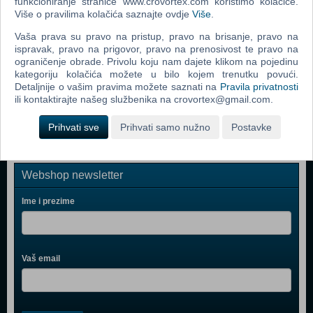
funkcioniranje stranice www.crovortex.com koristimo kolačiće.
Više o pravilima kolačića saznajte ovdje
Više
.
Nintendo Labo Toy-Con 02 Robo Kit (Nintendo Switch)
Vaša prava su pravo na pristup, pravo na brisanje, pravo na
Will A Wonderful World (N) (Nintendo Switch)
ispravak, pravo na prigovor, pravo na prenosivost te pravo na
Gal*Gun Returns (N) (Nintendo Switch)
ograničenje obrade. Privolu koju nam dajete klikom na pojedinu
kategoriju kolačića možete u bilo kojem trenutku povući.
Aokana - Four Rhythms Across the Blue (N) (Nintendo
Detaljnije o vašim pravima možete saznati na
Pravila privatnosti
Switch)
ili kontaktirajte našeg službenika na crovortex@gmail.com.
Prihvati sve
Prihvati samo nužno
Postavke
Webshop newsletter
Ime i prezime
Vaš email