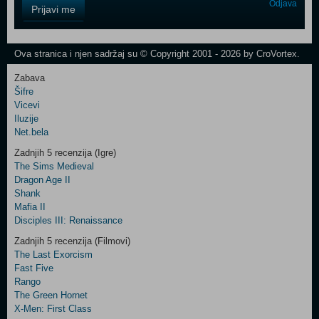
Control
Odjava
Prijavi me
Field
One
Newsletter
Ova stranica i njen sadržaj su © Copyright 2001 - 2026 by CroVortex.
Zabava
Šifre
Control
Vicevi
Field
Iluzije
Two
Net.bela
Newsletter
Zadnjih 5 recenzija (Igre)
The Sims Medieval
Dragon Age II
Shank
Control
Mafia II
Field
Disciples III: Renaissance
Three
Newsletter
Zadnjih 5 recenzija (Filmovi)
The Last Exorcism
Fast Five
Rango
The Green Hornet
X-Men: First Class