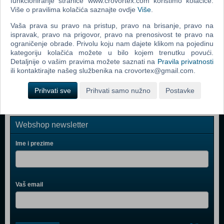
funkcioniranje stranice www.crovortex.com koristimo kolačiće.
Destruction All Stars (PS 5)
Više o pravilima kolačića saznajte ovdje
Više
.
Assassin's Creed Valhalla Drakkar Special Day 1 Edition
Vaša prava su pravo na pristup, pravo na brisanje, pravo na
ispravak, pravo na prigovor, pravo na prenosivost te pravo na
(PS 5)
ograničenje obrade. Privolu koju nam dajete klikom na pojedinu
Balan Wonderworld (PS 5)
kategoriju kolačića možete u bilo kojem trenutku povući.
Detaljnije o vašim pravima možete saznati na
Pravila privatnosti
The Pathless (N) (PS 5)
ili kontaktirajte našeg službenika na crovortex@gmail.com.
Prihvati sve
Prihvati samo nužno
Postavke
Webshop newsletter
Ime i prezime
Vaš email