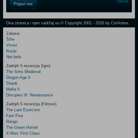
Control
Odjava
Prijavi me
Field
One
Newsletter
Ova stranica i njen sadržaj su © Copyright 2001 - 2026 by CroVortex.
Zabava
Šifre
Control
Vicevi
Field
Iluzije
Two
Net.bela
Newsletter
Zadnjih 5 recenzija (Igre)
The Sims Medieval
Dragon Age II
Shank
Control
Mafia II
Field
Disciples III: Renaissance
Three
Newsletter
Zadnjih 5 recenzija (Filmovi)
The Last Exorcism
Fast Five
Rango
The Green Hornet
X-Men: First Class