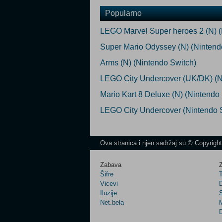
Popularno
LEGO Marvel Super heroes 2 (N) (
Super Mario Odyssey (N) (Nintend
Arms (N) (Nintendo Switch)
LEGO City Undercover (UK/DK) (N)
Mario Kart 8 Deluxe (N) (Nintendo
LEGO City Undercover (Nintendo 
Ova stranica i njen sadržaj su © Copyrigh
Zabava
Z
Šifre
Vicevi
Iluzije
Net.bela
M
D