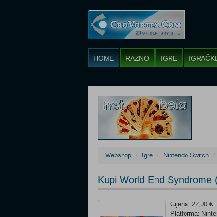
HOME
RAZNO
IGRE
IGRAČK
Webshop
Igre
Nintendo Switch
Kupi World End Syndrome (
Cijena: 22,00 €
Platforma: Nint