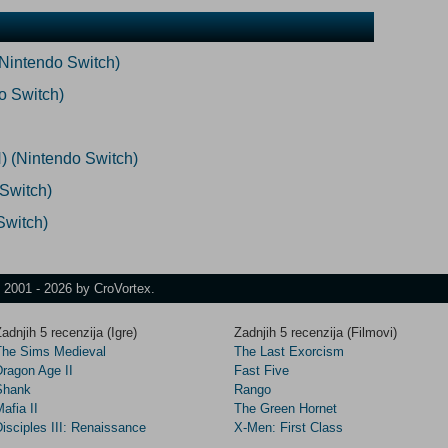
Nintendo Switch)
o Switch)
 (Nintendo Switch)
 Switch)
Switch)
t 2001 - 2026 by CroVortex.
adnjih 5 recenzija (Igre)
Zadnjih 5 recenzija (Filmovi)
The Sims Medieval
The Last Exorcism
Dragon Age II
Fast Five
Shank
Rango
afia II
The Green Hornet
isciples III: Renaissance
X-Men: First Class