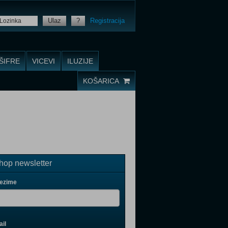
Ulaz
?
Registracija
ŠIFRE
VICEVI
ILUZIJE
KOŠARICA
op newsletter
rezime
il