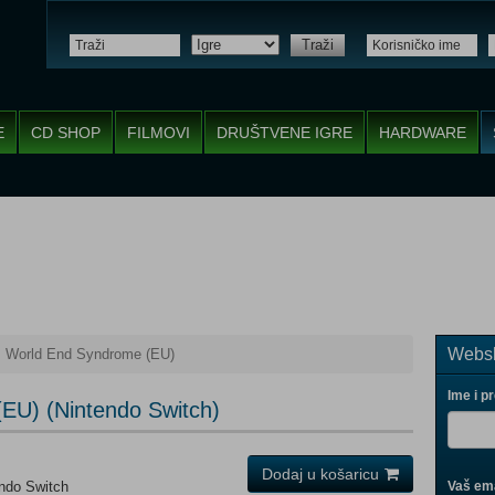
Traži
E
CD SHOP
FILMOVI
DRUŠTVENE IGRE
HARDWARE
Websh
World End Syndrome (EU)
Ime i p
EU) (Nintendo Switch)
Dodaj u košaricu
endo Switch
Vaš ema