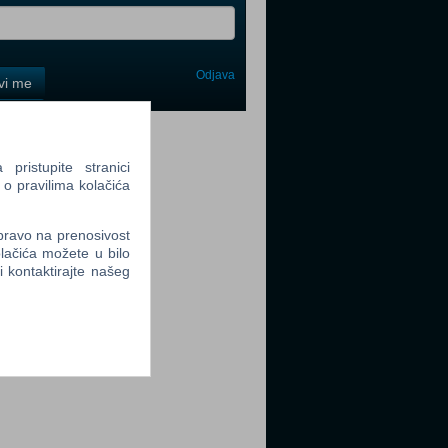
Odjava
avi me
tter
ristupite stranici
 o pravilima kolačića
 pravo na prenosivost
lačića možete u bilo
tter
li kontaktirajte našeg
tter