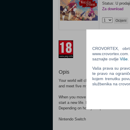
Status: U prodaj
Za download
Ocijeni
Prilagođeno za 
CROVORTEX, obrt z
www.crovortex.com. Z
saznajte ovdje
Više
.
Vaša prava su pravo 
Opis
te pravo na ogranič
kojem trenutku povu
Your world will change forever. Experien
službenika na crov
and meet five mysterious girls. I wish this
When you move from a big city to your unc
start a new life. But then you meet five my
Depending on how you spend the summer wit
Nintendo Switch