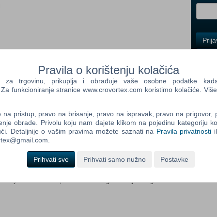
i
Control
Prij
Field
One
Newsle
dob:
Pravila o korištenju kolačića
a trgovinu, prikuplja i obrađuje vaše osobne podatke kada p
a funkcioniranje stranice www.crovortex.com koristimo kolačiće. Više
Control
Field
na pristup, pravo na brisanje, pravo na ispravak, pravo na prigovor,
Two
enje obrade. Privolu koju nam dajete klikom na pojedinu kategoriju ko
Newsle
ći. Detaljnije o vašim pravima možete saznati na
Pravila privatnosti
i
ce an unforgettable summer when you move to a new seaside town
ortex@gmail.com.
 world would end...
Prihvati sve
Prihvati samo nužno
Postavke
le's mansion in a seaside town called “Mihate”, you hope to
Control
sterious girls and start to notice strange incidents occurring.
Field
h your new friends, the world will significantly change...
Three
Newsle