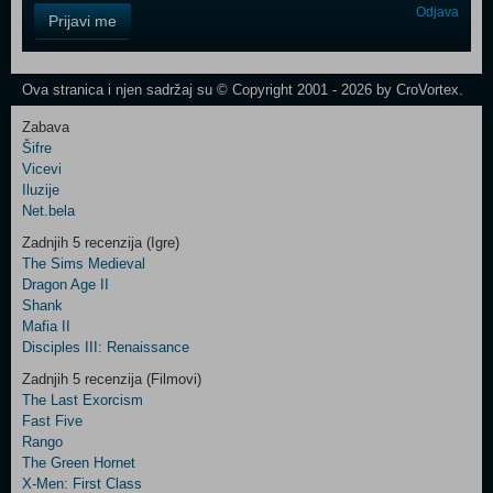
Control
Odjava
Prijavi me
Field
One
Newsletter
Ova stranica i njen sadržaj su © Copyright 2001 - 2026 by CroVortex.
Zabava
Šifre
Control
Vicevi
Field
Iluzije
Two
Net.bela
Newsletter
Zadnjih 5 recenzija (Igre)
The Sims Medieval
Dragon Age II
Shank
Control
Mafia II
Field
Disciples III: Renaissance
Three
Newsletter
Zadnjih 5 recenzija (Filmovi)
The Last Exorcism
Fast Five
Rango
The Green Hornet
X-Men: First Class