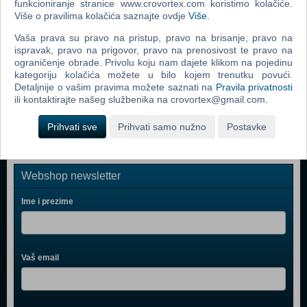
funkcioniranje stranice www.crovortex.com koristimo kolačiće.
Doki Doki Literature Club Plus (N) (PS 5)
Više o pravilima kolačića saznajte ovdje
Više
.
Atari 50 The Anniversary Celebration (N) (PS 5)
Vaša prava su pravo na pristup, pravo na brisanje, pravo na
ispravak, pravo na prigovor, pravo na prenosivost te pravo na
Are You Smarter Than A 5th Grader? (N) (PS 5)
ograničenje obrade. Privolu koju nam dajete klikom na pojedinu
kategoriju kolačića možete u bilo kojem trenutku povući.
L.O.L. Surprise! B.B.s BORN TO TRAVEL (N) (PS 5)
Detaljnije o vašim pravima možete saznati na
Pravila privatnosti
Cult of the Lamb (N) (PS 5)
ili kontaktirajte našeg službenika na crovortex@gmail.com.
Prihvati sve
Prihvati samo nužno
Postavke
Webshop newsletter
Ime i prezime
Vaš email