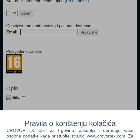
Status: Privremeno nedostupno
(Po narudžbi)
Ocijeni
Obavijesti me kada proizvod postane dostupan:
Email
:
Prijavi me
Prilagođeno za dob:
Opis
Pravila o korištenju kolačića
Popularno
CROVORTEX, obrt za trgovinu, prikuplja i obrađuje vaše
Arcade Spirits The New Challengers (N) (PS 5)
osobne podatke kada pristupite stranici www.crovortex.com. Za