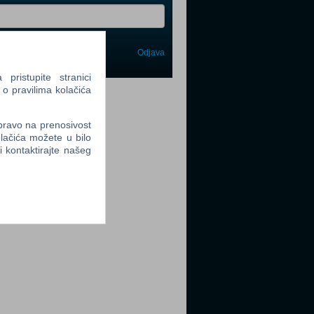
Odjava
avi me
ristupite stranici
 o pravilima kolačića
tter
 pravo na prenosivost
lačića možete u bilo
li kontaktirajte našeg
tter
tter