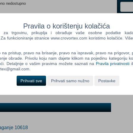
eno nedostupno
Control
Pravila o korištenju kolačića
Prij
ada proizvod postane dostupan:
Field
a trgovinu, prikuplja i obrađuje vaše osobne podatke kada p
One
rijavi me
a funkcioniranje stranice www.crovortex.com koristimo kolačiće. Više
Newsle
na pristup, pravo na brisanje, pravo na ispravak, pravo na prigovor,
enje obrade. Privolu koju nam dajete klikom na pojedinu kategoriju ko
Control
ći. Detaljnije o vašim pravima možete saznati na
Pravila privatnosti
i
Field
ortex@gmail.com.
Two
Newsle
Prihvati sve
Prihvati samo nužno
Postavke
Control
Field
Three
Newsle
laganje 10618