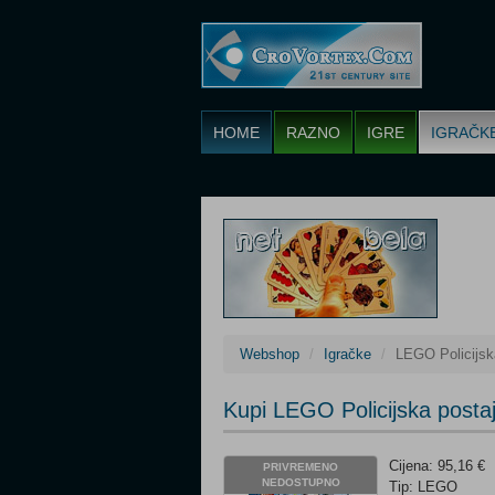
HOME
RAZNO
IGRE
IGRAČK
Webshop
Igračke
LEGO Policijsk
Kupi LEGO Policijska posta
Cijena: 95,16 €
PRIVREMENO
NEDOSTUPNO
Tip: LEGO