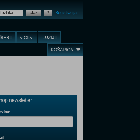
Ulaz
?
Registracija
ŠIFRE
VICEVI
ILUZIJE
KOŠARICA
op newsletter
rezime
il