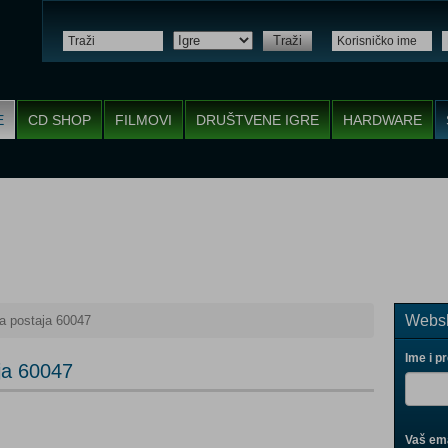
Traži
E
CD SHOP
FILMOVI
DRUŠTVENE IGRE
HARDWARE
Websh
a postaja 60047
Ime i p
ja 60047
Vaš ema