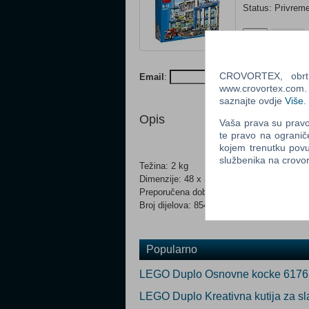
Status: Privrem
Ocijeni
Obavijesti me k
CROVORTEX, obrt z
Email
:
P
www.crovortex.com. Z
saznajte ovdje
Više
.
Opis
Vaša prava su pravo 
te pravo na ogranič
kojem trenutku povu
službenika na crov
Težina: 2 kg
Dimenzije: 48 x 37.8 x 11.2 cm
Preporučena dob: 6-12 godina
Broj dijelova: 854
Popularno
LEGO Duplo Osnovne kocke 6176
LEGO Duplo Kreativna kutija za s