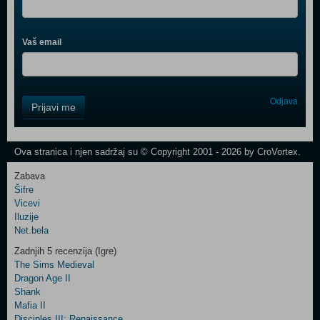
Vaš email
Control
Odjava
Prijavi me
Field
One
Newsletter
Ova stranica i njen sadržaj su © Copyright 2001 - 2026 by CroVortex.
Zabava
Šifre
Control
Vicevi
Field
Iluzije
Two
Net.bela
Newsletter
Zadnjih 5 recenzija (Igre)
The Sims Medieval
Dragon Age II
Shank
Control
Mafia II
Field
Disciples III: Renaissance