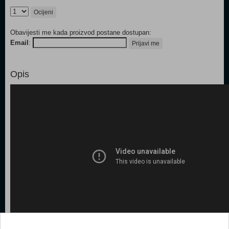
Ocijeni
Obavijesti me kada proizvod postane dostupan:
Email
:
Prijavi me
Opis