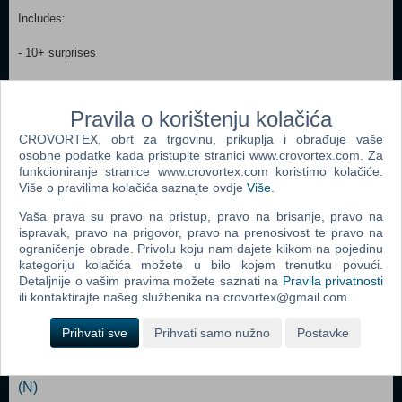
Includes:
- 10+ surprises
- L.O.L Surprise! doll
Pravila o korištenju kolačića
- L.O.L Surprise! Lil sister doll
CROVORTEX, obrt za trgovinu, prikuplja i obrađuje vaše
- box can be used as a bag and play set
osobne podatke kada pristupite stranici www.crovortex.com. Za
funkcioniranje stranice www.crovortex.com koristimo kolačiće.
Više o pravilima kolačića saznajte ovdje
Više
.
Vaša prava su pravo na pristup, pravo na brisanje, pravo na
Popularno
ispravak, pravo na prigovor, pravo na prenosivost te pravo na
ograničenje obrade. Privolu koju nam dajete klikom na pojedinu
LOL LANČIĆ S PRIVJESKOM, SORT
kategoriju kolačića možete u bilo kojem trenutku povući.
Detaljnije o vašim pravima možete saznati na
Pravila privatnosti
LOL NARUKVICA S 3 PRIVJESKA, SORT
ili kontaktirajte našeg službenika na crovortex@gmail.com.
LOL Surprise - OMG Fashion Show Mega Runway
Prihvati sve
Prihvati samo nužno
Postavke
Playset (584339)
L.O.L. Surprise! - OMG Sunshine Makeover - Switches
(N)