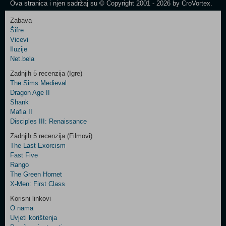
Ova stranica i njen sadržaj su © Copyright 2001 - 2026 by CroVortex.
Zabava
Šifre
Control
Vicevi
Field
Iluzije
Two
Net.bela
Newsletter
Zadnjih 5 recenzija (Igre)
The Sims Medieval
Dragon Age II
Shank
Control
Mafia II
Field
Disciples III: Renaissance
Three
Newsletter
Zadnjih 5 recenzija (Filmovi)
The Last Exorcism
Fast Five
Rango
The Green Hornet
X-Men: First Class
Korisni linkovi
O nama
Uvjeti korištenja