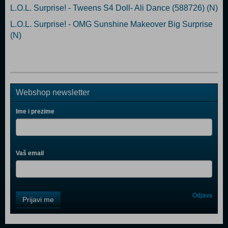
L.O.L. Surprise! - Tweens S4 Doll- Ali Dance (588726) (N)
L.O.L. Surprise! - OMG Sunshine Makeover Big Surprise
(N)
Webshop newsletter
Ime i prezime
Vaš email
Control
Odjava
Prijavi me
Field
One
Newsletter