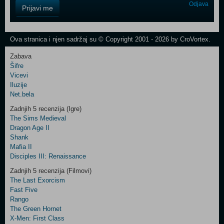
Control
Odjava
Prijavi me
Field
One
Newsletter
Ova stranica i njen sadržaj su © Copyright 2001 - 2026 by CroVortex.
Zabava
Šifre
Control
Vicevi
Field
Iluzije
Two
Net.bela
Newsletter
Zadnjih 5 recenzija (Igre)
The Sims Medieval
Dragon Age II
Shank
Control
Mafia II
Field
Disciples III: Renaissance
Three
Newsletter
Zadnjih 5 recenzija (Filmovi)
The Last Exorcism
Fast Five
Rango
The Green Hornet
X-Men: First Class