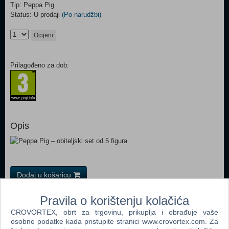
Tip: Peppa Pig
Status: U prodaji
(Po narudžbi)
Ocijeni
Prilagođeno za dob:
Opis
Dodaj u košaricu
Pravila o korištenju kolačića
Popularno
CROVORTEX, obrt za trgovinu, prikuplja i obrađuje vaše
Peppa Pig - Ice Cream Van (N)
osobne podatke kada pristupite stranici www.crovortex.com. Za