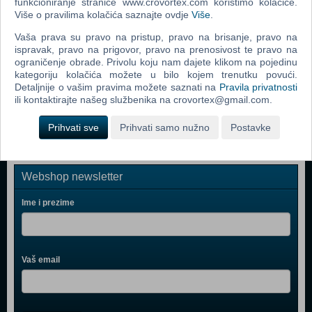
funkcioniranje stranice www.crovortex.com koristimo kolačiće.
Peppa Pig - Family House Playset (F2167) (N)
Više o pravilima kolačića saznajte ovdje
Više
.
Peppa Pig - Playtime To Bedtime House (F2188) ( N)
Vaša prava su pravo na pristup, pravo na brisanje, pravo na
ispravak, pravo na prigovor, pravo na prenosivost te pravo na
Peppa Pig - Family Motorhome (F2182) (N)
ograničenje obrade. Privolu koju nam dajete klikom na pojedinu
kategoriju kolačića možete u bilo kojem trenutku povući.
Peppa Pig - Family Home (N)
Detaljnije o vašim pravima možete saznati na
Pravila privatnosti
Peppa Pig - Sleepover Peppa 25 cm (905-06926) (N)
ili kontaktirajte našeg službenika na crovortex@gmail.com.
Prihvati sve
Prihvati samo nužno
Postavke
Webshop newsletter
Ime i prezime
Vaš email