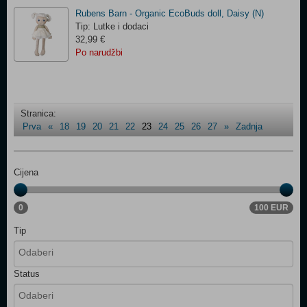
Rubens Barn - Organic EcoBuds doll, Daisy (N)
Tip: Lutke i dodaci
32,99 €
Po narudžbi
Stranica:
Prva
«
18
19
20
21
22
23
24
25
26
27
»
Zadnja
Cijena
0
100 EUR
Tip
Status