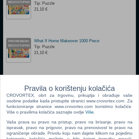
NEDOSTUPNO
Tip: Puzzle
21,10 €
What If Home Makeover 1000 Piece
PRIVREMENO
NEDOSTUPNO
Tip: Puzzle
21,10 €
What If At The Vets 1000 Piece
PRIVREMENO
Pravila o korištenju kolačića
NEDOSTUPNO
Tip: Puzzle
CROVORTEX, obrt za trgovinu, prikuplja i obrađuje vaše
21,10 €
osobne podatke kada pristupite stranici www.crovortex.com. Za
funkcioniranje stranice www.crovortex.com koristimo kolačiće.
Više o pravilima kolačića saznajte ovdje
Više
.
Vaša prava su pravo na pristup, pravo na brisanje, pravo na
ispravak, pravo na prigovor, pravo na prenosivost te pravo na
Wasgij What If Money Grew On Trees?
PRIVREMENO
ograničenje obrade. Privolu koju nam dajete klikom na pojedinu
NEDOSTUPNO
Tip: Puzzle
kategoriju kolačića možete u bilo kojem trenutku povući.