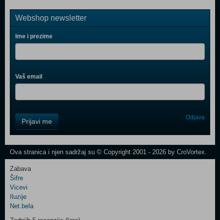
Webshop newsletter
Ime i prezime
Vaš email
Control
Odjava
Prijavi me
Field
One
Newsletter
Ova stranica i njen sadržaj su © Copyright 2001 - 2026 by CroVortex.
Zabava
Šifre
Control
Vicevi
Field
Iluzije
Two
Net.bela
Newsletter