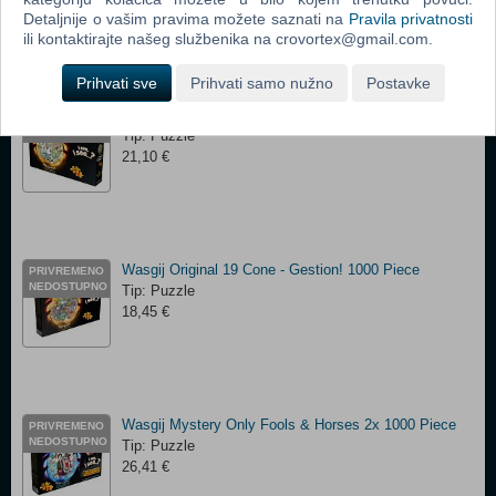
21,10 €
Detaljnije o vašim pravima možete saznati na
Pravila privatnosti
ili kontaktirajte našeg službenika na crovortex@gmail.com.
Prihvati sve
Prihvati samo nužno
Postavke
Wasgij Origional 20 Fishy Business 1000 Piece
PRIVREMENO
NEDOSTUPNO
Tip: Puzzle
21,10 €
Wasgij Original 19 Cone - Gestion! 1000 Piece
PRIVREMENO
NEDOSTUPNO
Tip: Puzzle
18,45 €
Wasgij Mystery Only Fools & Horses 2x 1000 Piece
PRIVREMENO
NEDOSTUPNO
Tip: Puzzle
26,41 €