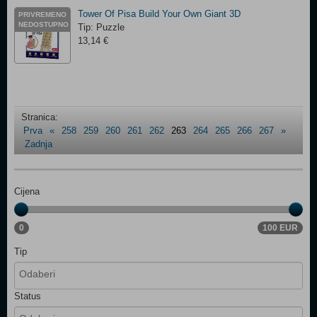
Tower Of Pisa Build Your Own Giant 3D
PRIVREMENO
NEDOSTUPNO
Tip: Puzzle
13,14 €
Stranica:
Prva
«
258
259
260
261
262
263
264
265
266
267
»
Zadnja
Cijena
0
100 EUR
Tip
Status