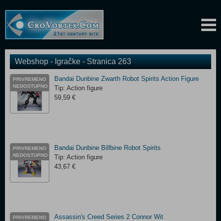
Webshop - Igračke - Stranica 263
Bandai Dunbine Zwarth Robot Spirits Action Figure
PRIVREMENO
NEDOSTUPNO
Tip: Action figure
59,59 €
Bandai Dunbine Billbine Robot Spirits
PRIVREMENO
NEDOSTUPNO
Tip: Action figure
43,67 €
Assassin's Creed Series 2 Connor Wit
PRIVREMENO