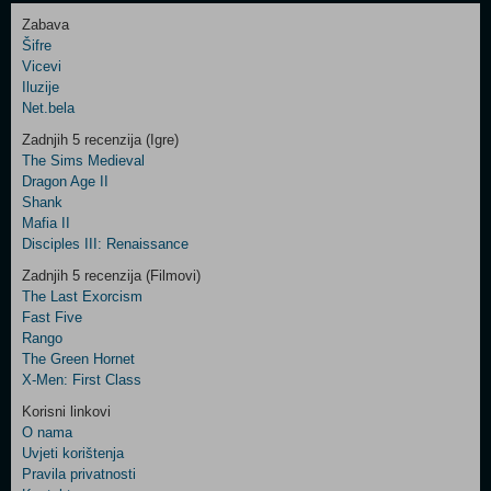
Zabava
Šifre
Control
Vicevi
Field
Iluzije
Two
Net.bela
Newsletter
Zadnjih 5 recenzija (Igre)
The Sims Medieval
Dragon Age II
Shank
Control
Mafia II
Field
Disciples III: Renaissance
Three
Newsletter
Zadnjih 5 recenzija (Filmovi)
The Last Exorcism
Fast Five
Rango
The Green Hornet
X-Men: First Class
Korisni linkovi
O nama
Uvjeti korištenja
Pravila privatnosti