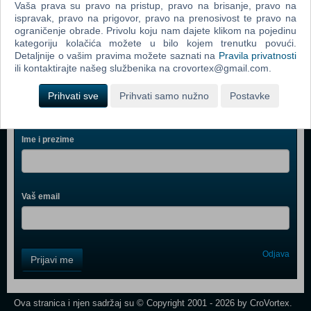
Vaša prava su pravo na pristup, pravo na brisanje, pravo na
ispravak, pravo na prigovor, pravo na prenosivost te pravo na
Deadpool - Marvel Dark Edition - Licensed Metal Poster
ograničenje obrade. Privolu koju nam dajete klikom na pojedinu
(N)
kategoriju kolačića možete u bilo kojem trenutku povući.
Detaljnije o vašim pravima možete saznati na
Pravila privatnosti
ili kontaktirajte našeg službenika na crovortex@gmail.com.
Prihvati sve
Prihvati samo nužno
Postavke
Webshop newsletter
Ime i prezime
Vaš email
Control
Odjava
Prijavi me
Field
One
Newsletter
Ova stranica i njen sadržaj su © Copyright 2001 - 2026 by CroVortex.