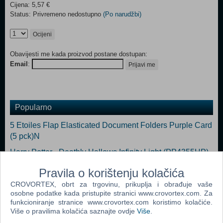
Cijena: 5,57 €
Status: Privremeno nedostupno
(Po narudžbi)
Ocijeni
Obavijesti me kada proizvod postane dostupan:
Email
:
Prijavi me
Popularno
5 Etoiles Flap Elasticated Document Folders Purple Card
(5 pck)N
Harry Potter - Deathly Hallows Infinity Light (PP4355HP)
(N)
Pravila o korištenju kolačića
L.O.L Surprise Glam Single Duvet (N)
CROVORTEX, obrt za trgovinu, prikuplja i obrađuje vaše
osobne podatke kada pristupite stranici www.crovortex.com. Za
5 ETOILES Organiser File with 13 Compartments and
funkcioniranje stranice www.crovortex.com koristimo kolačiće.
Pockets (N)
Više o pravilima kolačića saznajte ovdje
Više
.
RUKSAK 3D SPIDERMAN