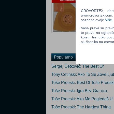
RASPRODANO
Žanr: Pop
Status: Raspro
CROVORTEX, obrt z
www.crovortex.com. Z
saznajte ovdje
Više
.
Ocijeni
Vaša prava su pravo 
Obavijesti me k
te pravo na ogranič
Email
:
kojem trenutku povu
službenika na crov
Popularno
Sergej Ćetković: The Best Of
Tony Cetinski: Ako To Se Zove Lju
Toše Proeski: Best Of Toše Proesk
Toše Proeski: Igra Bez Granica
Toše Proeski: Ako Me Pogledaš U 
Toše Proeski: The Hardest Thing