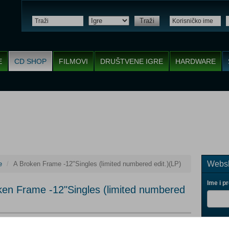
Traži
E
CD SHOP
FILMOVI
DRUŠTVENE IGRE
HARDWARE
Websh
e
A Broken Frame -12"Singles (limited numbered edit.)(LP)
Ime i p
en Frame -12"Singles (limited numbered
Vaš ema