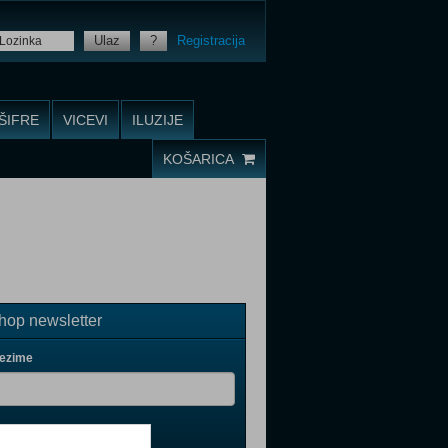
Ulaz
?
Registracija
ŠIFRE
VICEVI
ILUZIJE
KOŠARICA
op newsletter
rezime
il