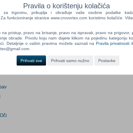
Pravila o korištenju kolačića
dano
(Info o proizvodu)
a trgovinu, prikuplja i obrađuje vaše osobne podatke kada p
a funkcioniranje stranice www.crovortex.com koristimo kolačiće. Više
Control
Prij
Field
na pristup, pravo na brisanje, pravo na ispravak, pravo na prigovor,
One
ada proizvod postane dostupan:
enje obrade. Privolu koju nam dajete klikom na pojedinu kategoriju ko
Newsle
Prijavi me
ći. Detaljnije o vašim pravima možete saznati na
Pravila privatnosti
i
ortex@gmail.com.
Prihvati sve
Prihvati samo nužno
Postavke
Control
Field
Two
Newsle
bav
i
Control
Field
Three
Oči
Newsle