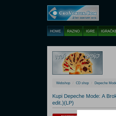
HOME
RAZNO
IGRE
IGRAČK
Webshop
CD shop
Depeche Mod
Kupi Depeche Mode: A Brok
edit.)(LP)
Cijena: 69,02 €