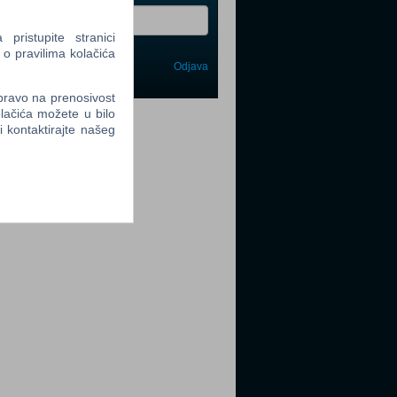
ristupite stranici
 o pravilima kolačića
Odjava
avi me
 pravo na prenosivost
lačića možete u bilo
tter
li kontaktirajte našeg
tter
tter