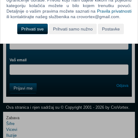
ograničenje obrade. Privolu koju nam dajete klikom na pojedinu
kategoriju kolačića možete u bilo kojem trenutku povući.
Detaljnije o vašim pravima možete saznati na
Pravila privatnosti
ili kontaktirajte našeg službenika na crovortex@gmail.com.
Webshop newsletter
Prihvati sve
Prihvati samo nužno
Postavke
Ime i prezime
Vaš email
Control
Odjava
Prijavi me
Field
One
Newsletter
Ova stranica i njen sadržaj su © Copyright 2001 - 2026 by CroVortex.
Zabava
Šifre
Control
Vicevi
Field
Iluzije