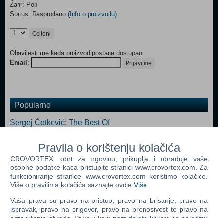
Žanr: Pop
Status: Rasprodano
(Info o proizvodu)
Ocijeni
Obavijesti me kada proizvod postane dostupan:
Email
:
Prijavi me
Popularno
Sergej Ćetković: The Best Of
Tony Cetinski: Ako To Se Zove Ljubav
Pravila o korištenju kolačića
Toše Proeski: Best Of Toše Proeski
CROVORTEX, obrt za trgovinu, prikuplja i obrađuje vaše
osobne podatke kada pristupite stranici www.crovortex.com. Za
Toše Proeski: Igra Bez Granica
funkcioniranje stranice www.crovortex.com koristimo kolačiće.
Toše Proeski: Ako Me Pogledaš U Oči
Više o pravilima kolačića saznajte ovdje
Više
.
Toše Proeski: The Hardest Thing
Vaša prava su pravo na pristup, pravo na brisanje, pravo na
ispravak, pravo na prigovor, pravo na prenosivost te pravo na