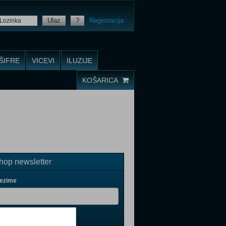
Ulaz
?
Registracija
ŠIFRE
VICEVI
ILUZIJE
KOŠARICA
op newsletter
rezime
il