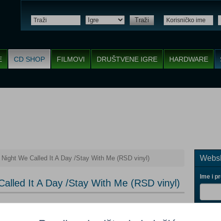
Traži
E
CD SHOP
FILMOVI
DRUŠTVENE IGRE
HARDWARE
Websh
Night We Called It A Day /Stay With Me (RSD vinyl)
Ime i p
Called It A Day /Stay With Me (RSD vinyl)
Vaš ema