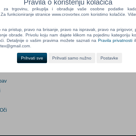
Pravila o korištenju kolačića
dano
(Info o proizvodu)
a trgovinu, prikuplja i obrađuje vaše osobne podatke kada p
a funkcioniranje stranice www.crovortex.com koristimo kolačiće. Više
Control
Prij
ada proizvod postane dostupan:
Field
na pristup, pravo na brisanje, pravo na ispravak, pravo na prigovor,
One
Prijavi me
enje obrade. Privolu koju nam dajete klikom na pojedinu kategoriju ko
Newsle
ći. Detaljnije o vašim pravima možete saznati na
Pravila privatnosti
i
ortex@gmail.com.
Prihvati sve
Prihvati samo nužno
Postavke
Control
Field
Two
Newsle
bav
i
Control
Oči
Field
Three
Newsle