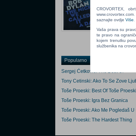
Status: Raspro
CROVORTEX, obrt z
www.crovortex.com. Z
Ocijeni
saznajte ovdje
Više
.
Obavijesti me k
Vaša prava su pravo 
Email
:
te pravo na ogranič
kojem trenutku povu
službenika na crov
Popularno
Sergej Ćetković: The Best Of
Tony Cetinski: Ako To Se Zove Lju
Toše Proeski: Best Of Toše Proesk
Toše Proeski: Igra Bez Granica
Toše Proeski: Ako Me Pogledaš U 
Toše Proeski: The Hardest Thing