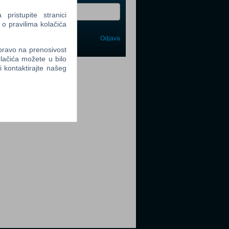
ristupite stranici
 o pravilima kolačića
Odjava
avi me
 pravo na prenosivost
lačića možete u bilo
tter
li kontaktirajte našeg
tter
tter