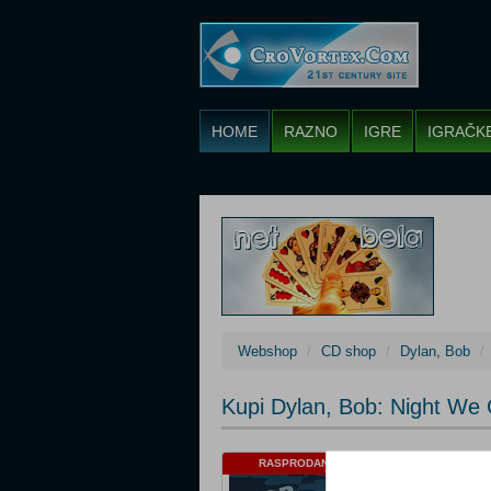
HOME
RAZNO
IGRE
IGRAČK
Webshop
CD shop
Dylan, Bob
Kupi Dylan, Bob: Night We 
Cijena: 10,49 €
RASPRODANO
Žanr: Pop