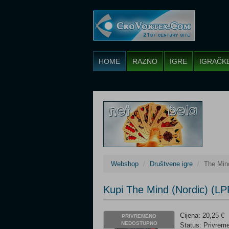
HOME
RAZNO
IGRE
IGRAČK
Webshop
Društvene igre
The Mind
Kupi The Mind (Nordic) (LP
Cijena: 20,25 €
PRIVREMENO
NEDOSTUPNO
Status: Privre