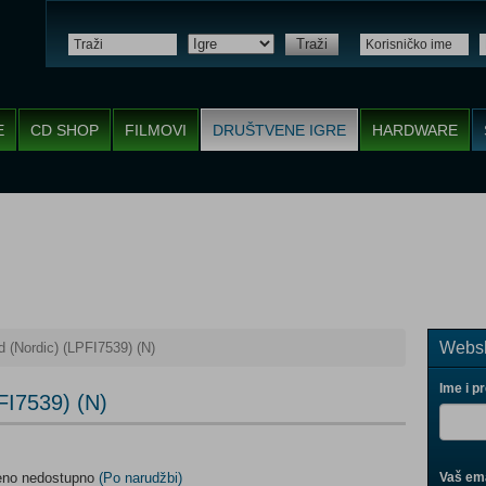
Traži
E
CD SHOP
FILMOVI
DRUŠTVENE IGRE
HARDWARE
Websh
 (Nordic) (LPFI7539) (N)
Ime i p
FI7539) (N)
meno nedostupno
(Po narudžbi)
Vaš ema