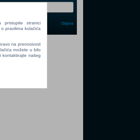
ristupite stranici
Odjava
avi me
 o pravilima kolačića
tter
 pravo na prenosivost
lačića možete u bilo
li kontaktirajte našeg
tter
tter