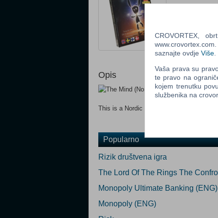
Ocijeni
CROVORTEX, obrt z
Obavijesti me k
www.crovortex.com. Z
Email
:
saznajte ovdje
Više
.
Vaša prava su pravo 
Opis
te pravo na ogranič
kojem trenutku povu
službenika na crov
This is a Nordic game
Popularno
Rizik društvena igra
The Lord Of The Rings The Confr
Monopoly Ultimate Banking (ENG)
Monopoly (ENG)