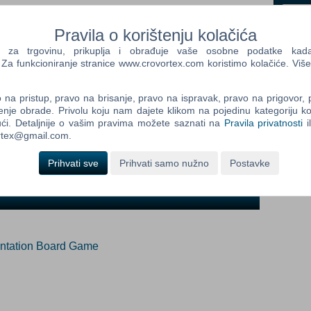
Pravila o korištenju kolačića
a trgovinu, prikuplja i obrađuje vaše osobne podatke kada p
ada proizvod postane dostupan:
Control
Prij
a funkcioniranje stranice www.crovortex.com koristimo kolačiće. Više
Field
Prijavi me
One
Newsle
na pristup, pravo na brisanje, pravo na ispravak, pravo na prigovor,
enje obrade. Privolu koju nam dajete klikom na pojedinu kategoriju ko
ći. Detaljnije o vašim pravima možete saznati na
Pravila privatnosti
i
ortex@gmail.com.
Control
Field
Prihvati sve
Prihvati samo nužno
Postavke
Two
Newsle
Control
ontation Board Game
Field
Three
Newsle