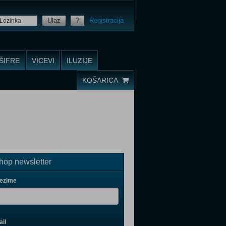
Ulaz
?
Registracija
ŠIFRE
VICEVI
ILUZIJE
KOŠARICA
op newsletter
rezime
il