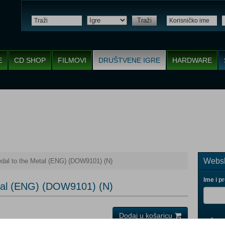
Traži
E
CD SHOP
FILMOVI
DRUŠTVENE IGRE
HARDWARE
Websh
edal to the Metal (ENG) (DOW9101) (N)
Ime i p
etal (ENG) (DOW9101) (N)
Dodaj u košaricu
i
(Po narudžbi)
Vaš ema