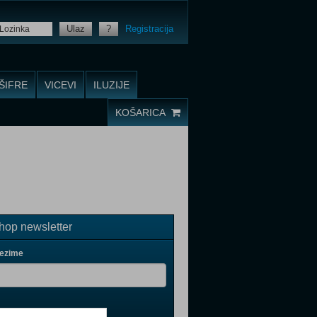
Ulaz
?
Registracija
ŠIFRE
VICEVI
ILUZIJE
KOŠARICA
op newsletter
rezime
il