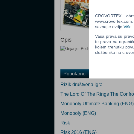
Ocijeni
CROVORTEX, obrt z
www.crovortex.com. Z
saznajte ovdje
Više
.
Vaša prava su pravo 
Opis
te pravo na ogranič
kojem trenutku povu
službenika na crov
Popularno
Rizik društvena igra
The Lord Of The Rings The Confr
Monopoly Ultimate Banking (ENG)
Monopoly (ENG)
Risk
Risk 2016 (ENG)