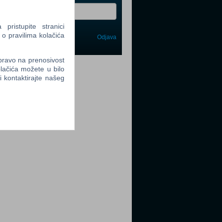
ristupite stranici
 o pravilima kolačića
Odjava
avi me
 pravo na prenosivost
tter
lačića možete u bilo
li kontaktirajte našeg
tter
tter