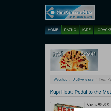
HOME
RAZNO
IGRE
IGRAČK
Webshop
Društvene igre
Heat: P
Kupi Heat: Pedal to the M
Cijena: 66,00 €
Status: U prodaj