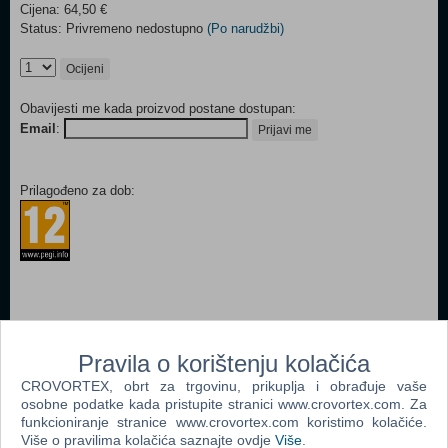
Cijena: 64,50 €
Status: Privremeno nedostupno
(Po narudžbi)
Ocijeni
Obavijesti me kada proizvod postane dostupan:
Email
:
Prijavi me
Prilagođeno za dob:
Popularno
Pravila o korištenju kolačića
Rizik društvena igra
CROVORTEX, obrt za trgovinu, prikuplja i obrađuje vaše
The Lord Of The Rings The Confrontation Board Game
osobne podatke kada pristupite stranici www.crovortex.com. Za
funkcioniranje stranice www.crovortex.com koristimo kolačiće.
Monopoly Ultimate Banking (ENG)
Više o pravilima kolačića saznajte ovdje
Više
.