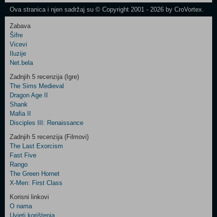
Newsletter
Ova stranica i njen sadržaj su © Copyright 2001 - 2026 by CroVortex.
Zabava
Šifre
Control
Vicevi
Field
Iluzije
Two
Net.bela
Newsletter
Zadnjih 5 recenzija (Igre)
The Sims Medieval
Dragon Age II
Shank
Control
Mafia II
Field
Disciples III: Renaissance
Three
Newsletter
Zadnjih 5 recenzija (Filmovi)
The Last Exorcism
Fast Five
Rango
The Green Hornet
X-Men: First Class
Korisni linkovi
O nama
Uvjeti korištenja