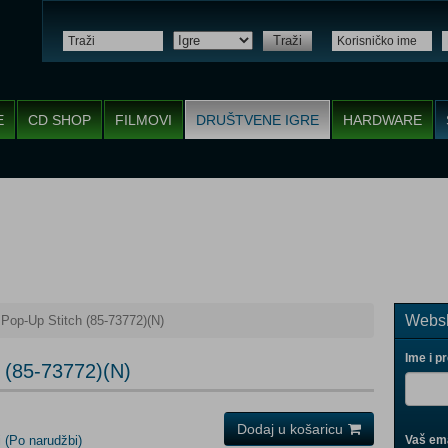
Traži
E
CD SHOP
FILMOVI
DRUŠTVENE IGRE
HARDWARE
Websh
Pop-Up Stitch (85-73772)(N)
Ime i p
 (85-73772)(N)
Dodaj u košaricu
i
(Po narudžbi)
Vaš ema