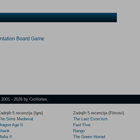
ontation Board Game
t 2001 - 2026 by CroVortex.
adnjih 5 recenzija (Igre)
Zadnjih 5 recenzija (Filmovi)
The Sims Medieval
The Last Exorcism
Dragon Age II
Fast Five
Shank
Rango
afia II
The Green Hornet