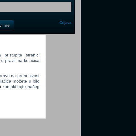
Odjava
avi me
tter
ristupite stranici
 o pravilima kolačića
 pravo na prenosivost
tter
lačića možete u bilo
li kontaktirajte našeg
tter