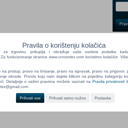
Control
Prij
Field
One
Newsle
Pravila o korištenju kolačića
a trgovinu, prikuplja i obrađuje vaše osobne podatke kada p
a funkcioniranje stranice www.crovortex.com koristimo kolačiće. Više
Control
Field
Two
na pristup, pravo na brisanje, pravo na ispravak, pravo na prigovor,
im izborom za mlađe igrače i obitelji. Svaki igrač naizmjence gura
Newsle
enje obrade. Privolu koju nam dajete klikom na pojedinu kategoriju ko
ta ne dogodi, siguran si. Ali pazi! Odaberi krivo mjesto i...
ći. Detaljnije o vašim pravima možete saznati na
Pravila privatnosti
i
 izlazi iz igre. Uzbuđenje raste jer nitko ne zna u kojem će se
ortex@gmail.com.
t je drugačije!
Prihvati sve
Prihvati samo nužno
Postavke
Control
Field
Three
Newsle