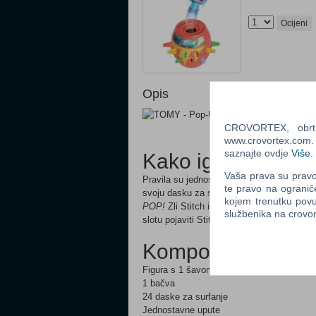
Ocijeni
Opis
CROVORTEX, obrt z
www.crovortex.com. Z
saznajte ovdje
Više
.
Kako igrati
Vaša prava su pravo 
Pravila su jednostavna, što ga čini idealn
te pravo na ogranič
svoju dasku za surfanje u bačvu. Ako se niš
kojem trenutku povu
POP!
Zli Stitch iskače iz bačve i taj igrač
službenika na crov
slotu pojaviti Stitch sljedeći put – svaki pu
Komponente igre
Figura s 1 šavom
1 bačva
24 daske za surfanje
Jednostavne upute