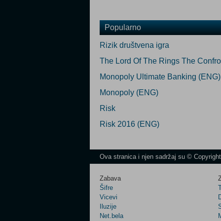
Popularno
Rizik društvena igra
The Lord Of The Rings The Confr
Monopoly Ultimate Banking (ENG)
Monopoly (ENG)
Risk
Risk 2016 (ENG)
Ova stranica i njen sadržaj su © Copyrigh
Zabava
Z
Šifre
Vicevi
Iluzije
Net.bela
M