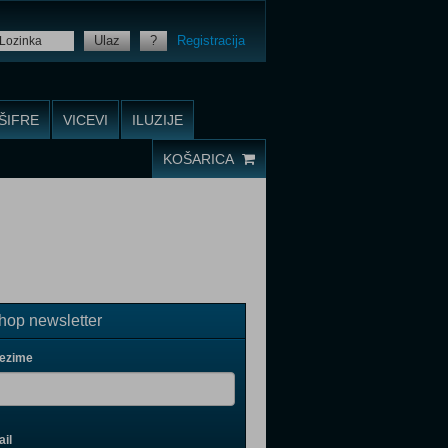
Ulaz
?
Registracija
ŠIFRE
VICEVI
ILUZIJE
KOŠARICA
op newsletter
rezime
il