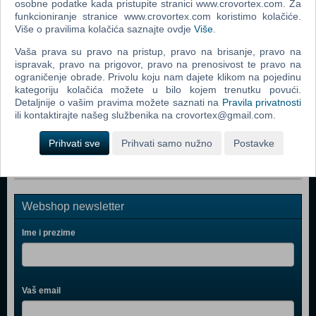
osobne podatke kada pristupite stranici www.crovortex.com. Za
Rizik društvena igra
funkcioniranje stranice www.crovortex.com koristimo kolačiće.
Više o pravilima kolačića saznajte ovdje
Više
.
The Lord Of The Rings The Confrontation Board Game
Vaša prava su pravo na pristup, pravo na brisanje, pravo na
Monopoly Ultimate Banking (ENG)
ispravak, pravo na prigovor, pravo na prenosivost te pravo na
ograničenje obrade. Privolu koju nam dajete klikom na pojedinu
Monopoly (ENG)
kategoriju kolačića možete u bilo kojem trenutku povući.
Detaljnije o vašim pravima možete saznati na
Pravila privatnosti
Risk
ili kontaktirajte našeg službenika na crovortex@gmail.com.
Risk 2016 (ENG)
Prihvati sve
Prihvati samo nužno
Postavke
Webshop newsletter
Ime i prezime
Vaš email