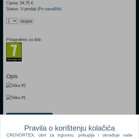
Cijena: 24,75 €
Status: U prodaji
(Po narudžbi)
Ocijeni
Prilagođeno za dob:
Opis
Dodaj u košaricu
Pravila o korištenju kolačića
Popularno
CROVORTEX, obrt za trgovinu, prikuplja i obrađuje vaše