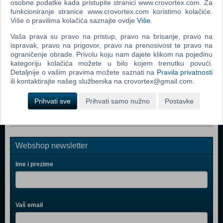
osobne podatke kada pristupite stranici www.crovortex.com. Za
Rizik društvena igra
funkcioniranje stranice www.crovortex.com koristimo kolačiće.
Više o pravilima kolačića saznajte ovdje
Više
.
The Lord Of The Rings The Confrontation Board Game
Vaša prava su pravo na pristup, pravo na brisanje, pravo na
Monopoly Ultimate Banking (ENG)
ispravak, pravo na prigovor, pravo na prenosivost te pravo na
ograničenje obrade. Privolu koju nam dajete klikom na pojedinu
Monopoly (ENG)
kategoriju kolačića možete u bilo kojem trenutku povući.
Detaljnije o vašim pravima možete saznati na
Pravila privatnosti
Risk
ili kontaktirajte našeg službenika na crovortex@gmail.com.
Risk 2016 (ENG)
Prihvati sve
Prihvati samo nužno
Postavke
Webshop newsletter
Ime i prezime
Vaš email