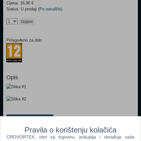
Cijena: 16,90 €
Status: U prodaji
(Po narudžbi)
Ocijeni
Prilagođeno za dob:
Opis
Dodaj u košaricu
Pravila o korištenju kolačića
Popularno
CROVORTEX, obrt za trgovinu, prikuplja i obrađuje vaše