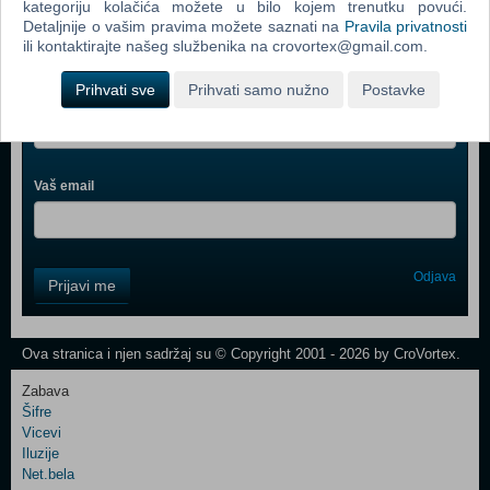
kategoriju kolačića možete u bilo kojem trenutku povući.
Detaljnije o vašim pravima možete saznati na
Pravila privatnosti
ili kontaktirajte našeg službenika na crovortex@gmail.com.
Webshop newsletter
Prihvati sve
Prihvati samo nužno
Postavke
Ime i prezime
Vaš email
Control
Odjava
Prijavi me
Field
One
Newsletter
Ova stranica i njen sadržaj su © Copyright 2001 - 2026 by CroVortex.
Zabava
Šifre
Control
Vicevi
Field
Iluzije
Two
Net.bela
Newsletter