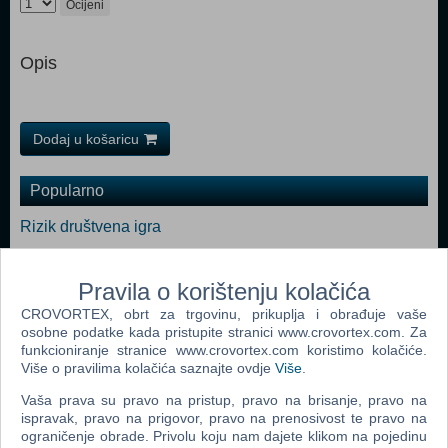
Ocijeni
Opis
Dodaj u košaricu
Popularno
Rizik društvena igra
The Lord Of The Rings The Confrontation Board Game
Pravila o korištenju kolačića
Monopoly Ultimate Banking (ENG)
CROVORTEX, obrt za trgovinu, prikuplja i obrađuje vaše
Monopoly (ENG)
osobne podatke kada pristupite stranici www.crovortex.com. Za
funkcioniranje stranice www.crovortex.com koristimo kolačiće.
Risk
Više o pravilima kolačića saznajte ovdje
Više
.
Risk 2016 (ENG)
Vaša prava su pravo na pristup, pravo na brisanje, pravo na
ispravak, pravo na prigovor, pravo na prenosivost te pravo na
ograničenje obrade. Privolu koju nam dajete klikom na pojedinu