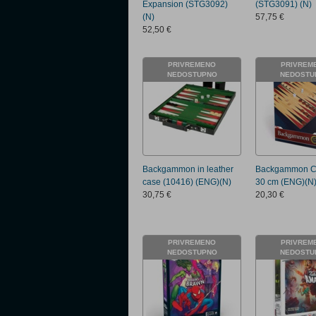
Expansion (STG3092)
(STG3091) (N)
(N)
57,75 €
52,50 €
PRIVREMENO
PRIVREM
NEDOSTUPNO
NEDOSTU
Backgammon in leather
Backgammon Cl
case (10416) (ENG)(N)
30 cm (ENG)(N
30,75 €
20,30 €
PRIVREMENO
PRIVREM
NEDOSTUPNO
NEDOSTU