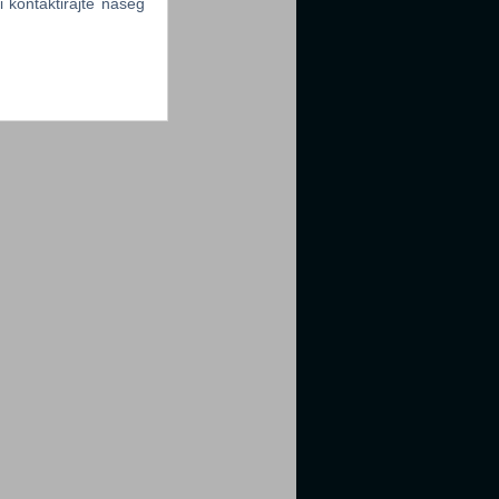
li kontaktirajte našeg
tter
tter