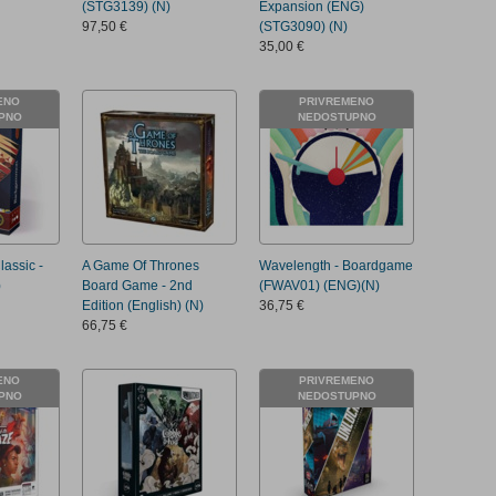
(STG3139) (N)
Expansion (ENG)
97,50 €
(STG3090) (N)
35,00 €
ENO
PRIVREMENO
PNO
NEDOSTUPNO
assic -
A Game Of Thrones
Wavelength - Boardgame
)
Board Game - 2nd
(FWAV01) (ENG)(N)
Edition (English) (N)
36,75 €
66,75 €
ENO
PRIVREMENO
PNO
NEDOSTUPNO