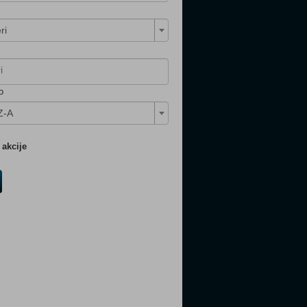
ri
o
Z-A
akcije