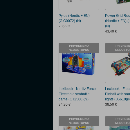
Pylos (Nordic + EN)
Power Grid Re
(GIG0072) (N)
(Nordic + EN) 
23,99 €
(N)
43,40 €
PRIVREMENO
PRIVREM
NEDOSTUPNO
NEDOSTU
Lexibook - Nimitz Force -
Lexibook - Elec
Electronic seabattle
Pinball with so
game (GT2500)(N)
lights (JG610)(
34,30 €
38,50 €
PRIVREMENO
PRIVREM
NEDOSTUPNO
NEDOSTU