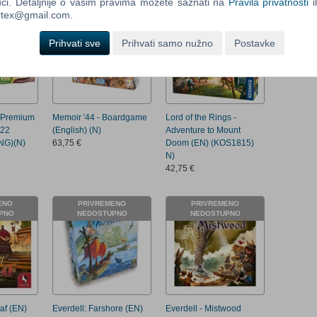
ći. Detaljnije o vašim pravima možete saznati na
Pravila privatnosti
i
ENO
PRIVREMENO
PRIVREMENO
ortex@gmail.com.
Control
PNO
NEDOSTUPNO
NEDOSTUPNO
Field
Prihvati sve
Prihvati samo nužno
Postavke
Two
Newsle
Control
 Premium
Memoir '44 - Boardgame
Lord of the Rings -
Field
022
(English) (N)
Adventure to Mount
Three
NG)(N)
63,75 €
Doom (EN) (KOS1815)
Newsle
N)
42,75 €
ENO
PRIVREMENO
PRIVREMENO
PNO
NEDOSTUPNO
NEDOSTUPNO
af (EN)
Everdell: Farshore (EN)
Everdell - Mistwood