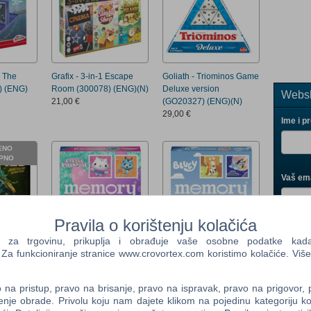
n The
Grafix - 3-in-1 Escape
Goliath - Triominos Game
) (ENG)
Room (300078) (ENG)(N)
Deluxe version
Websh
21,00 €
(GO20327) (ENG)(N)
29,00 €
Ime i p
ENO
PNO
Vaš ema
Pravila o korištenju kolačića
Control
Prij
a trgovinu, prikuplja i obrađuje vaše osobne podatke kada p
Field
onsters (
Gabby's Dollhouse
Bluey memory
a funkcioniranje stranice www.crovortex.com koristimo kolačiće. Više
One
)(ENG)(N)
memory (Ravensburger )
(Ravensburger)(N)
Newsle
(N)
15,00 €
na pristup, pravo na brisanje, pravo na ispravak, pravo na prigovor,
14,25 €
enje obrade. Privolu koju nam dajete klikom na pojedinu kategoriju ko