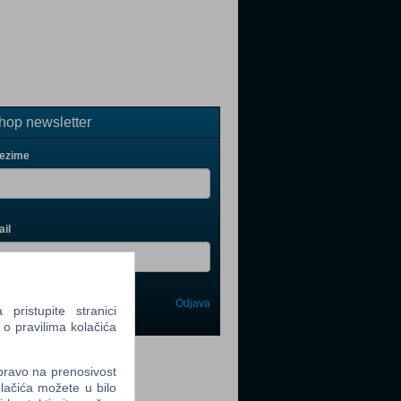
op newsletter
rezime
il
Odjava
avi me
ristupite stranici
 o pravilima kolačića
tter
 pravo na prenosivost
lačića možete u bilo