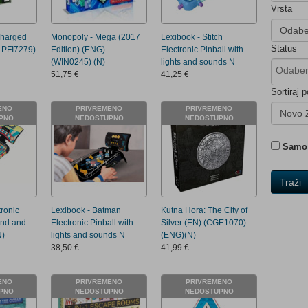
Vrsta
Odabe
charged
Monopoly - Mega (2017
Lexibook - Stitch
Status
(LPFI7279)
Edition) (ENG)
Electronic Pinball with
(WIN0245) (N)
lights and sounds N
51,75 €
41,25 €
Sortiraj p
ENO
PRIVREMENO
PRIVREMENO
Novo 
PNO
NEDOSTUPNO
NEDOSTUPNO
Samo 
Traži
tronic
Lexibook - Batman
Kutna Hora: The City of
und and
Electronic Pinball with
Silver (EN) (CGE1070)
N)
lights and sounds N
(ENG)(N)
38,50 €
41,99 €
ENO
PRIVREMENO
PRIVREMENO
PNO
NEDOSTUPNO
NEDOSTUPNO