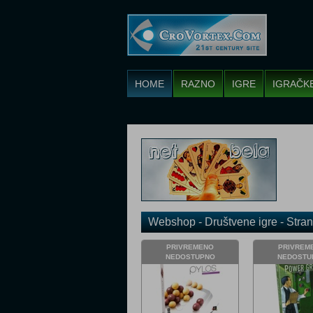
HOME
RAZNO
IGRE
IGRAČK
Webshop - Društvene igre - Stran
PRIVREMENO
PRIVREM
NEDOSTUPNO
NEDOSTU