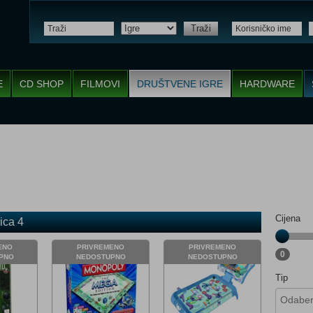
Traži
E
CD SHOP
FILMOVI
DRUŠTVENE IGRE
HARDWARE
Cijena
ica 4
ENO
PRIVREMENO
PRIVREMENO
0
PNO
NEDOSTUPNO
NEDOSTUPNO
Tip