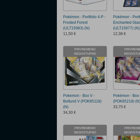
Pokémon - Portfolio 4-P -
Pokémon - Portf
Frosted Forest
Enchanted Gla
(ULT15983) (N)
(ULT15877) (N)
11,50 €
12,38 €
PRIVREMENO
PRIVREM
NEDOSTUPNO
NEDOSTU
Pokemon - Box V -
Pokémon - Box
Boltund V (POK85118)
(POK85218) (N
(N)
33,75 €
34,30 €
PRIVREMENO
PRIVREM
NEDOSTUPNO
NEDOSTU