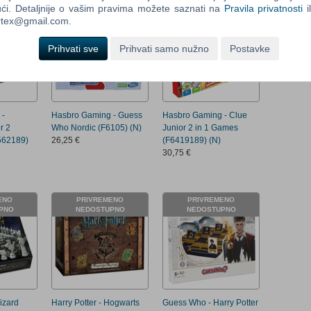
ći. Detaljnije o vašim pravima možete saznati na
Pravila privatnosti
i
ENO
PRIVREMENO
Control
ortex@gmail.com.
PNO
NEDOSTUPNO
Field
Two
Prihvati sve
Prihvati samo nužno
Postavke
Newsle
Control
 -
Hasbro Gaming - Guess
Hasbro Gaming - Clue
Field
r 2
Who Nordic (F6105) (N)
Junior 2 in 1 Games
Three
562189)
26,25 €
(F6419189) (N)
Newsle
30,75 €
ENO
PRIVREMENO
PRIVREMENO
PNO
NEDOSTUPNO
NEDOSTUPNO
Wizard
Harry Potter - Hogwarts
Guess Who - Harry Potter