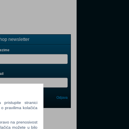
op newsletter
rezime
il
Odjava
avi me
ristupite stranici
 o pravilima kolačića
tter
 pravo na prenosivost
lačića možete u bilo