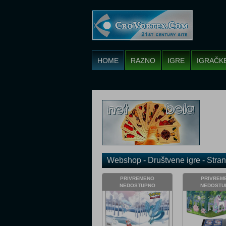
HOME
RAZNO
IGRE
IGRAČK
Webshop - Društvene igre - Stran
PRIVREMENO
PRIVREM
NEDOSTUPNO
NEDOSTU