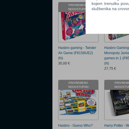
kojem trenutku povu
PRIVREMENO
PRIVREM
službenika na crov
NEDOSTUPNO
NEDOSTU
Hasbro gaming - Twister
Hasbro Gaming
Air Game (F8158UE2)
Monopoly Junio
(N)
games in 1 (F8
30,00 €
(N)
27,75 €
PRIVREMENO
PRIVREM
NEDOSTUPNO
NEDOSTU
Hasbro - Guess Who?
Harry Potter - 