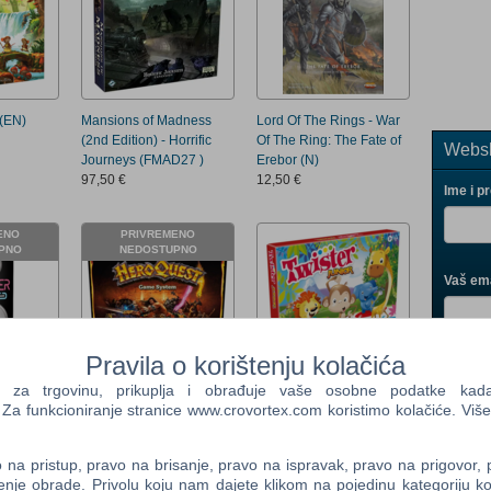
 (EN)
Mansions of Madness
Lord Of The Rings - War
(2nd Edition) - Horrific
Of The Ring: The Fate of
Websh
Journeys (FMAD27 )
Erebor (N)
97,50 €
12,50 €
Ime i p
ENO
PRIVREMENO
PNO
NEDOSTUPNO
Vaš ema
Pravila o korištenju kolačića
Control
Prij
a trgovinu, prikuplja i obrađuje vaše osobne podatke kada p
Field
Card
HeroQuest (English)
Hasbro Gaming - Twister
a funkcioniranje stranice www.crovortex.com koristimo kolačiće. Više
One
IT001)
(HAS_HERO) (N)
Junior 2 games in 1
Newsle
103,60 €
(F7478) (N)
31,49 €
na pristup, pravo na brisanje, pravo na ispravak, pravo na prigovor,
enje obrade. Privolu koju nam dajete klikom na pojedinu kategoriju ko