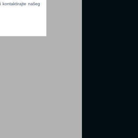
li kontaktirajte našeg
tter
tter