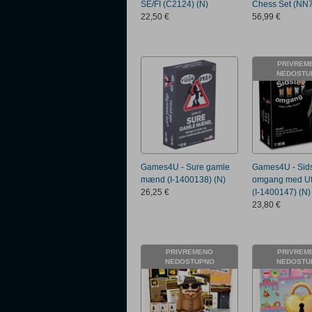
SE/FI (C2124) (N)
Chess Set (NN7
22,50 €
56,99 €
PRIVREM
NEDOSTU
Games4U - Sure gamle
Games4U - Sid
mænd (I-1400138) (N)
omgang med Uf
26,25 €
(I-1400147) (N)
23,80 €
PRIVREMENO
PRIVREM
NEDOSTUPNO
NEDOSTU