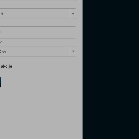
ri
o
Z-A
akcije