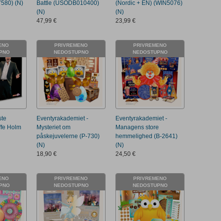
580) (N)
Battle (USODB010400)
(Nordic + EN) (WIN5076)
(N)
(N)
47,99 €
23,99 €
ENO
PRIVREMENO
PRIVREMENO
PNO
NEDOSTUPNO
NEDOSTUPNO
ste
Eventyrakademiet -
Eventyrakademiet -
fe Holm
Mysteriet om
Managens store
påskejuvelerne (P-730)
hemmelighed (B-2641)
(N)
(N)
18,90 €
24,50 €
ENO
PRIVREMENO
PRIVREMENO
PNO
NEDOSTUPNO
NEDOSTUPNO