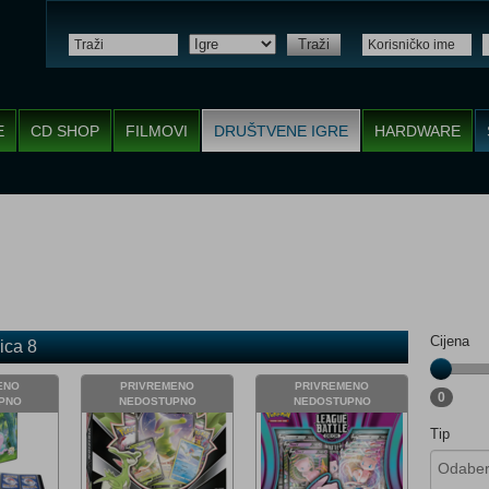
Traži
E
CD SHOP
FILMOVI
DRUŠTVENE IGRE
HARDWARE
Cijena
ica 8
ENO
PRIVREMENO
PRIVREMENO
0
PNO
NEDOSTUPNO
NEDOSTUPNO
Tip