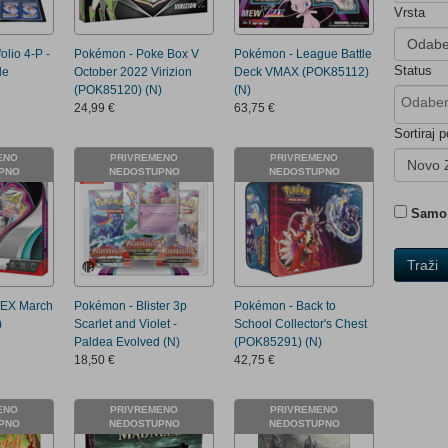
Vrsta
Odabe
olio 4-P -
Pokémon - Poke Box V
Pokémon - League Battle
Status
de
October 2022 Virizion
Deck VMAX (POK85112)
(POK85120) (N)
(N)
24,99 €
63,75 €
Sortiraj p
ENO
PRIVREMENO
PRIVREMENO
Novo 
PNO
NEDOSTUPNO
NEDOSTUPNO
Samo 
Traži
 EX March
Pokémon - Blister 3p
Pokémon - Back to
)
Scarlet and Violet -
School Collector's Chest
Paldea Evolved (N)
(POK85291) (N)
18,50 €
42,75 €
ENO
PRIVREMENO
PRIVREMENO
PNO
NEDOSTUPNO
NEDOSTUPNO