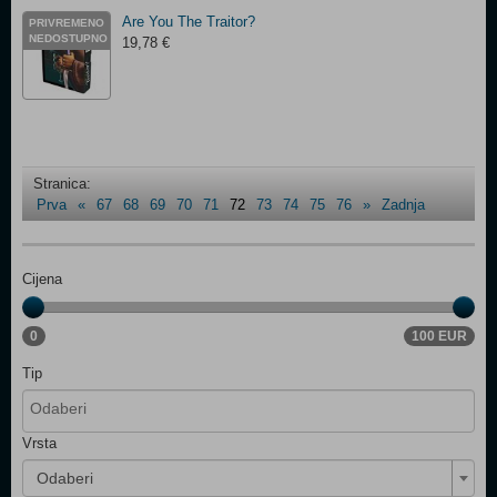
Are You The Traitor?
PRIVREMENO
NEDOSTUPNO
19,78 €
Stranica:
Prva
«
67
68
69
70
71
72
73
74
75
76
»
Zadnja
Cijena
0
100 EUR
Tip
Vrsta
Odaberi