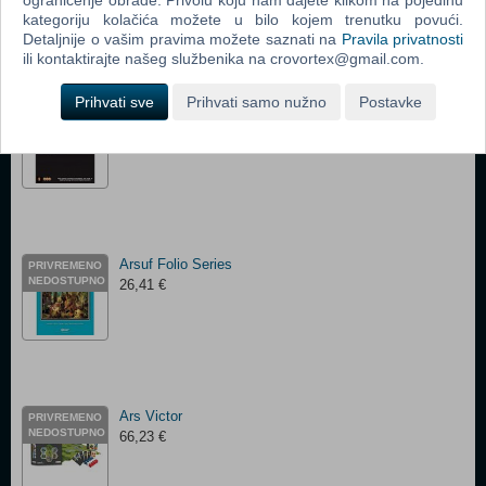
ograničenje obrade. Privolu koju nam dajete klikom na pojedinu
kategoriju kolačića možete u bilo kojem trenutku povući.
Detaljnije o vašim pravima možete saznati na
Pravila privatnosti
ili kontaktirajte našeg službenika na crovortex@gmail.com.
Prihvati sve
Prihvati samo nužno
Postavke
Advanced Squad Leader Starter Kit #3
PRIVREMENO
NEDOSTUPNO
46,32 €
Arsuf Folio Series
PRIVREMENO
NEDOSTUPNO
26,41 €
Ars Victor
PRIVREMENO
NEDOSTUPNO
66,23 €