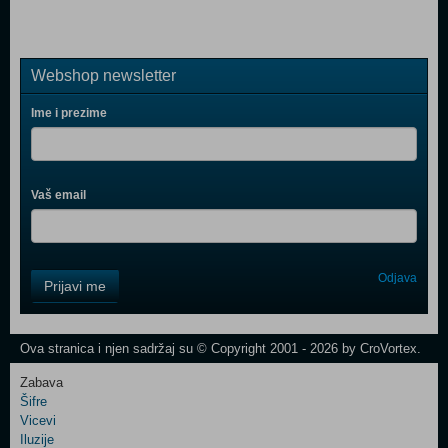
Webshop newsletter
Ime i prezime
Vaš email
Control
Odjava
Prijavi me
Field
One
Newsletter
Ova stranica i njen sadržaj su © Copyright 2001 - 2026 by CroVortex.
Zabava
Šifre
Control
Vicevi
Field
Iluzije