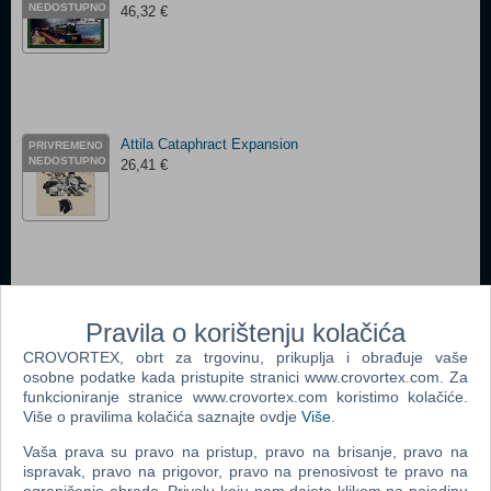
NEDOSTUPNO
46,32 €
Attila Cataphract Expansion
PRIVREMENO
NEDOSTUPNO
26,41 €
Athens & Sparta
PRIVREMENO
NEDOSTUPNO
92,77 €
Pravila o korištenju kolačića
CROVORTEX, obrt za trgovinu, prikuplja i obrađuje vaše
osobne podatke kada pristupite stranici www.crovortex.com. Za
funkcioniranje stranice www.crovortex.com koristimo kolačiće.
Više o pravilima kolačića saznajte ovdje
Više
.
Vaša prava su pravo na pristup, pravo na brisanje, pravo na
Assassin's Creed Arena Board Game
PRIVREMENO
NEDOSTUPNO
ispravak, pravo na prigovor, pravo na prenosivost te pravo na
52,96 €