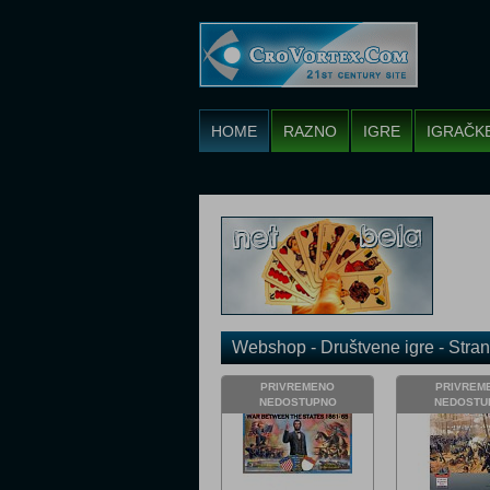
HOME
RAZNO
IGRE
IGRAČK
Webshop - Društvene igre - Stran
PRIVREMENO
PRIVREM
NEDOSTUPNO
NEDOSTU