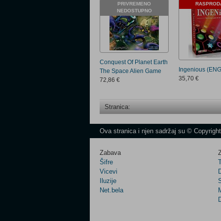
PRIVREMENO
RASPROD
NEDOSTUPNO
Conquest Of Planet Earth
Ingenious (ENG
The Space Alien Game
35,70 €
72,86 €
Stranica:
Ova stranica i njen sadržaj su © Copyrigh
Zabava
Z
Šifre
Vicevi
Iluzije
Net.bela
M
D