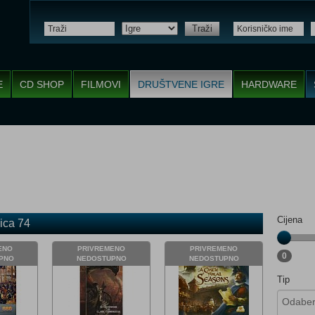
Traži
E
CD SHOP
FILMOVI
DRUŠTVENE IGRE
HARDWARE
Cijena
ica 74
ENO
PRIVREMENO
PRIVREMENO
0
PNO
NEDOSTUPNO
NEDOSTUPNO
Tip