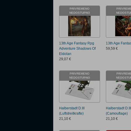
PRIVREMENO
PRIVREM
NEDOSTUPNO
NEDOSTU
13th Age Fantasy Rpg
13th Age Fantas
Adventure Shadows Of
59,59 €
Eldolan
29,07 €
PRIVREMENO
PRIVREM
NEDOSTUPNO
NEDOSTU
Halberstadt D.III
Halberstadt D.II
(Luftstreitkrafte)
(Camouflage)
21,10 €
21,10 €