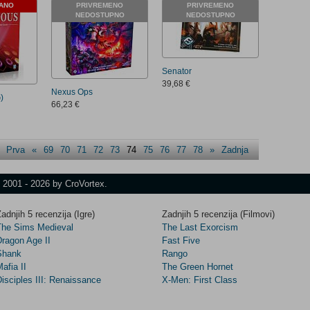
ANO
PRIVREMENO
PRIVREMENO
NEDOSTUPNO
NEDOSTUPNO
Senator
39,68 €
Nexus Ops
)
66,23 €
Prva
«
69
70
71
72
73
74
75
76
77
78
»
Zadnja
t 2001 - 2026 by CroVortex.
adnjih 5 recenzija (Igre)
Zadnjih 5 recenzija (Filmovi)
The Sims Medieval
The Last Exorcism
Dragon Age II
Fast Five
Shank
Rango
afia II
The Green Hornet
isciples III: Renaissance
X-Men: First Class