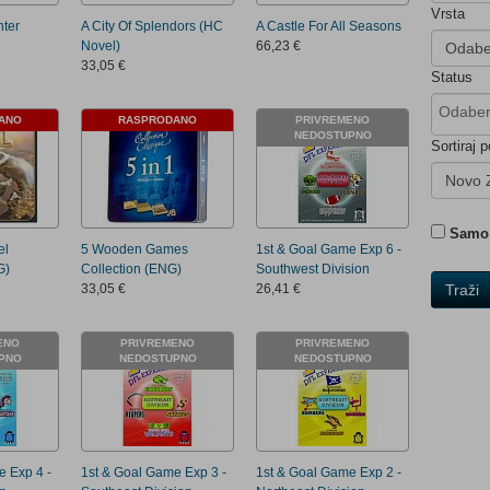
Vrsta
hter
A City Of Splendors (HC
A Castle For All Seasons
Novel)
66,23 €
Odabe
33,05 €
Status
ANO
RASPRODANO
PRIVREMENO
NEDOSTUPNO
Sortiraj p
Novo 
Samo 
el
5 Wooden Games
1st & Goal Game Exp 6 -
G)
Collection (ENG)
Southwest Division
Traži
33,05 €
26,41 €
ENO
PRIVREMENO
PRIVREMENO
PNO
NEDOSTUPNO
NEDOSTUPNO
e Exp 4 -
1st & Goal Game Exp 3 -
1st & Goal Game Exp 2 -