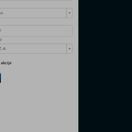
ri
o
Z-A
akcije