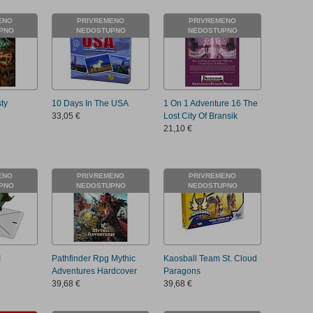
Control
ENO
PRIVREMENO
PRIVREMENO
Field
PNO
NEDOSTUPNO
NEDOSTUPNO
Two
Newsle
ty
10 Days In The USA
1 On 1 Adventure 16 The
Control
33,05 €
Lost City Of Bransik
Field
21,10 €
Three
Newsle
ENO
PRIVREMENO
PRIVREMENO
PNO
NEDOSTUPNO
NEDOSTUPNO
I
Pathfinder Rpg Mythic
Kaosball Team St. Cloud
Adventures Hardcover
Paragons
39,68 €
39,68 €