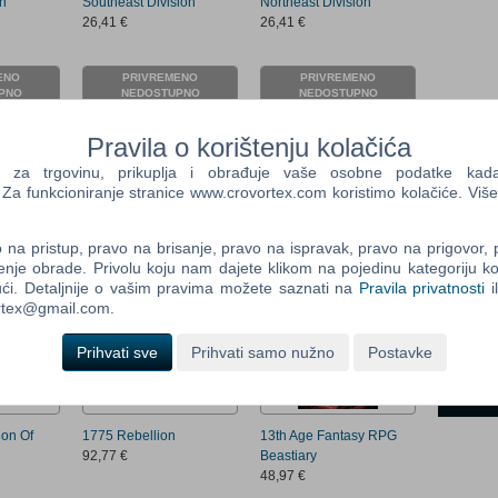
on
Southeast Division
Northeast Division
26,41 €
26,41 €
ENO
PRIVREMENO
PRIVREMENO
PNO
NEDOSTUPNO
NEDOSTUPNO
Pravila o korištenju kolačića
Websh
a trgovinu, prikuplja i obrađuje vaše osobne podatke kada p
a funkcioniranje stranice www.crovortex.com koristimo kolačiće. Više
Ime i p
The Rhine
1914: Glory's End When
1853 India
Eagles Fight
92,77 €
na pristup, pravo na brisanje, pravo na ispravak, pravo na prigovor,
66,23 €
enje obrade. Privolu koju nam dajete klikom na pojedinu kategoriju ko
Vaš ema
ći. Detaljnije o vašim pravima možete saznati na
Pravila privatnosti
i
ENO
PRIVREMENO
PRIVREMENO
ortex@gmail.com.
PNO
NEDOSTUPNO
NEDOSTUPNO
Prihvati sve
Prihvati samo nužno
Postavke
Control
Prij
Field
One
Newsle
ion Of
1775 Rebellion
13th Age Fantasy RPG
92,77 €
Beastiary
48,97 €