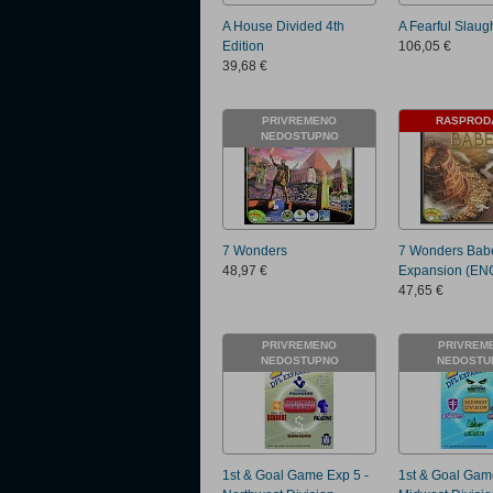
A House Divided 4th
A Fearful Slaug
Edition
106,05 €
39,68 €
PRIVREMENO
RASPROD
NEDOSTUPNO
7 Wonders
7 Wonders Bab
48,97 €
Expansion (EN
47,65 €
PRIVREMENO
PRIVREM
NEDOSTUPNO
NEDOSTU
1st & Goal Game Exp 5 -
1st & Goal Gam