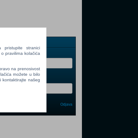
op newsletter
ristupite stranici
 o pravilima kolačića
rezime
 pravo na prenosivost
lačića možete u bilo
il
li kontaktirajte našeg
Odjava
avi me
tter