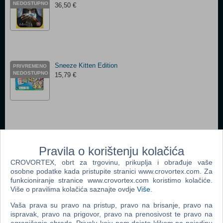
NEDOSTUPNO
36,50 €
Sneeze Kitten Edition
PRIVREMENO
NEDOSTUPNO
15,79 €
Smash Up Science Fiction Double Feature
PRIVREMENO
NEDOSTUPNO
26,41 €
Pravila o korištenju kolačića
CROVORTEX, obrt za trgovinu, prikuplja i obrađuje vaše
osobne podatke kada pristupite stranici www.crovortex.com. Za
funkcioniranje stranice www.crovortex.com koristimo kolačiće.
Više o pravilima kolačića saznajte ovdje
Više
.
Vaša prava su pravo na pristup, pravo na brisanje, pravo na
Skull Game
PRIVREMENO
NEDOSTUPNO
ispravak, pravo na prigovor, pravo na prenosivost te pravo na
26,41 €