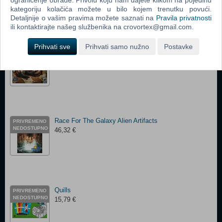
ograničenje obrade. Privolu koju nam dajete klikom na pojedinu
kategoriju kolačića možete u bilo kojem trenutku povući.
Detaljnije o vašim pravima možete saznati na
Pravila privatnosti
ili kontaktirajte našeg službenika na crovortex@gmail.com.
Prihvati sve
Prihvati samo nužno
Postavke
Sheriff Of Nottingham Board Game
PRIVREMENO
NEDOSTUPNO
39,68 €
Race For The Galaxy Alien Artifacts
PRIVREMENO
NEDOSTUPNO
46,32 €
Quills
PRIVREMENO
NEDOSTUPNO
15,79 €