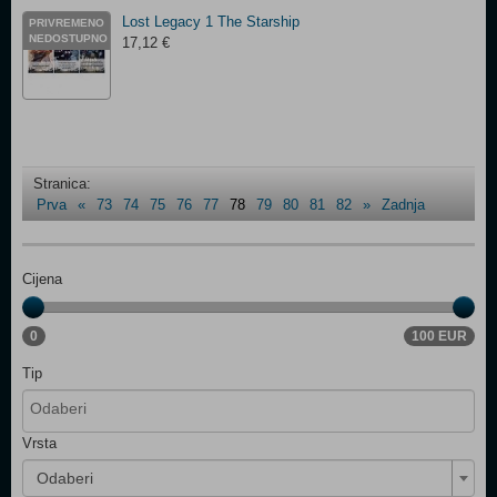
Lost Legacy 1 The Starship
PRIVREMENO
NEDOSTUPNO
17,12 €
Stranica:
Prva
«
73
74
75
76
77
78
79
80
81
82
»
Zadnja
Cijena
0
100 EUR
Tip
Vrsta
Odaberi