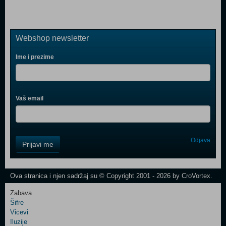
Webshop newsletter
Ime i prezime
Vaš email
Control
Odjava
Prijavi me
Field
One
Newsletter
Ova stranica i njen sadržaj su © Copyright 2001 - 2026 by CroVortex.
Zabava
Šifre
Control
Vicevi
Field
Iluzije