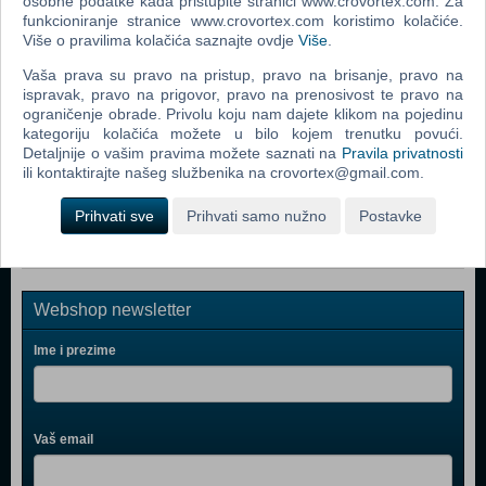
osobne podatke kada pristupite stranici www.crovortex.com. Za
Charlie i Tvornica Čokolade (Charlie and the Chocolate
funkcioniranje stranice www.crovortex.com koristimo kolačiće.
Factory DVD)
Više o pravilima kolačića saznajte ovdje
Više
.
DRUŽBA GOONIES (The Goonies DVD)
Vaša prava su pravo na pristup, pravo na brisanje, pravo na
ispravak, pravo na prigovor, pravo na prenosivost te pravo na
Pirati S Kariba: Mrtvačeva Škrinja (Pirates Of The
ograničenje obrade. Privolu koju nam dajete klikom na pojedinu
Caribbean: Dead Man's Chest DVD)
kategoriju kolačića možete u bilo kojem trenutku povući.
Detaljnije o vašim pravima možete saznati na
Pravila privatnosti
Gospodar Prstenova: Trilogija (The Lord of the Rings -
ili kontaktirajte našeg službenika na crovortex@gmail.com.
The Motion Picture Trilogy DVD)
Prihvati sve
Prihvati samo nužno
Postavke
Webshop newsletter
Ime i prezime
Vaš email