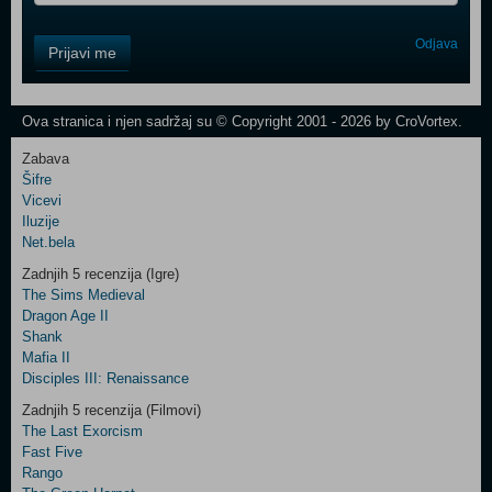
Control
Odjava
Prijavi me
Field
One
Newsletter
Ova stranica i njen sadržaj su © Copyright 2001 - 2026 by CroVortex.
Zabava
Šifre
Control
Vicevi
Field
Iluzije
Two
Net.bela
Newsletter
Zadnjih 5 recenzija (Igre)
The Sims Medieval
Dragon Age II
Shank
Control
Mafia II
Field
Disciples III: Renaissance
Three
Newsletter
Zadnjih 5 recenzija (Filmovi)
The Last Exorcism
Fast Five
Rango