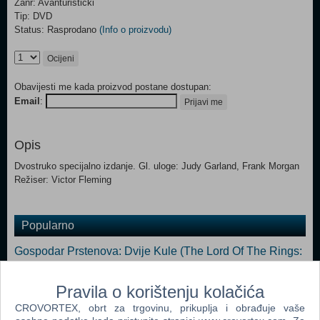
Žanr: Avanturistički
Tip: DVD
Status: Rasprodano
(Info o proizvodu)
Ocijeni
Obavijesti me kada proizvod postane dostupan:
Email
:
Prijavi me
Opis
Dvostruko specijalno izdanje. Gl. uloge: Judy Garland, Frank Morgan
Režiser: Victor Fleming
Popularno
Gospodar Prstenova: Dvije Kule (The Lord Of The Rings:
Two Towers DVD)
Pravila o korištenju kolačića
Gospodar Prstenova: Povratak Kralja (The Lord Of The
Rings: The Return Of The King DVD)
CROVORTEX, obrt za trgovinu, prikuplja i obrađuje vaše