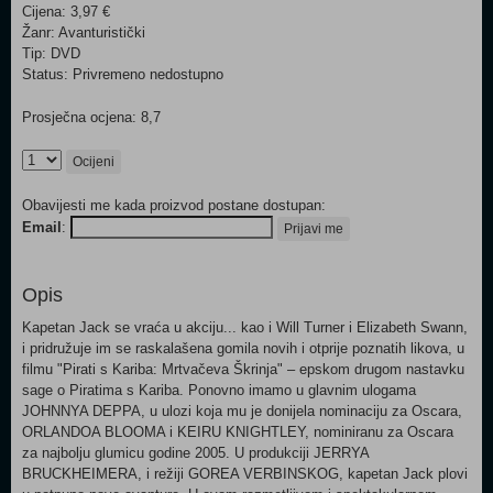
Cijena: 3,97 €
Žanr: Avanturistički
Tip: DVD
Status: Privremeno nedostupno
Prosječna ocjena: 8,7
Ocijeni
Obavijesti me kada proizvod postane dostupan:
Email
:
Prijavi me
Opis
Kapetan Jack se vraća u akciju... kao i Will Turner i Elizabeth Swann,
i pridružuje im se raskalašena gomila novih i otprije poznatih likova, u
filmu "Pirati s Kariba: Mrtvačeva Škrinja" – epskom drugom nastavku
sage o Piratima s Kariba. Ponovno imamo u glavnim ulogama
JOHNNYA DEPPA, u ulozi koja mu je donijela nominaciju za Oscara,
ORLANDOA BLOOMA i KEIRU KNIGHTLEY, nominiranu za Oscara
za najbolju glumicu godine 2005. U produkciji JERRYA
BRUCKHEIMERA, i režiji GOREA VERBINSKOG, kapetan Jack plovi