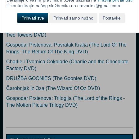
ili kontaktirajte našeg službenika na crovortex@gmail.com.
Popularno
Prihvati sve
Prihvati samo nužno
Postavke
Gospodar Prstenova: Dvije Kule (The Lord Of The Rings:
Two Towers DVD)
Gospodar Prstenova: Povratak Kralja (The Lord Of The
Rings: The Return Of The King DVD)
Charlie i Tvornica Čokolade (Charlie and the Chocolate
Factory DVD)
DRUŽBA GOONIES (The Goonies DVD)
Čarobnjak Iz Oza (The Wizard Of Oz DVD)
Gospodar Prstenova: Trilogija (The Lord of the Rings -
The Motion Picture Trilogy DVD)