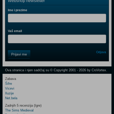
Webshop newsletter
Ime i prezime
Vaš email
Control
Odjava
Prijavi me
Field
One
Newsletter
Ova stranica i njen sadržaj su © Copyright 2001 - 2026 by CroVortex.
Zabava
Šifre
Control
Vicevi
Field
Iluzije
Two
Net.bela
Newsletter
Zadnjih 5 recenzija (Igre)
The Sims Medieval