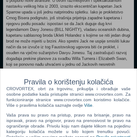
u potpuno nove avanture. U ovom razmetljivom i spektakularnom
nastavku velikog hita iz 2003, izrazito ekscentričan kapetan Jack
Sparrow upada u još jednu natprirodnu spletku. Iako je prokletstvo
Crnog Bisera podignuto, još strašnija prijetnja zapadne kapetana i
njegovu podlu posadu: ispostavi se da Jack duguje dug krvi
legendarnom Davy Jonesu (BILL NIGHTY), vladaru oceanskih dubina,
kapetanu sablasnog broda Ukleti Holandez s kojime se niti jedan drugi
brod ne može mjeriti u brzini. Ako spretni Jack ne uspije smisliti lukav
način da se izvuče iz tog Faustovskog ugovora biti će proklet, i
osuđen na vječno sužanjstvo Davyu Jonesu. Taj zastrašujući razvoj
događaja prekine planove za svadbu Willa Turnera i Elizabeth Swan,
koji se ponovno nađu uhvaćeni u jednu od Jackovih nesretnih
pustolovina, koja ih vodi do sukoba sa morskim čudovištima,
neprijateljskih otočana, nakićene proročice Tie Dalme (NAOMIE
Pravila o korištenju kolačića
HARRIS) te čak do tajanstvenog pojavljivanja Willovog davno
izgubljenog oca, Bootstrap Billa (STELLAN SKARSGARD).
CROVORTEX, obrt za trgovinu, prikuplja i obrađuje vaše
Istovremeno, nemilosrdni lovac na gusare lord Cutler Beckett (TOM
osobne podatke kada pristupite stranici www.crovortex.com. Za
HOLLANDER) iz Istočnoindijske trgovačke kompanije odluči pronaći
funkcioniranje stranice www.crovortex.com koristimo kolačiće.
Više o pravilima kolačića saznajte ovdje
Više
.
legendarnu "Mrtvačevu Škrinju". Prema legendi, onaj koji posjeduje
Mrtvačevu Škrinju može zapovijedati Davy Jonesom, i Beckett
Vaša prava su pravo na pristup, pravo na brisanje, pravo na
namjerava tu stravičnu moć upotrijebiti kako bi uništio sve Pirate na
ispravak, pravo na prigovor, pravo na prenosivost te pravo na
Karibima jednom i zauvijek. Jer vremena se mijenjaju na morima,
ograničenje obrade. Privolu koju nam dajete klikom na pojedinu
biznismeni i birokrati postaju pravim gusarima... a razuzdanim i
kategoriju kolačića možete u bilo kojem trenutku povući.
razigranim piratima poput Jacka i njegove posade prijeti izumiranje.
Detaljnije o vašim pravima možete saznati na
Pravila privatnosti