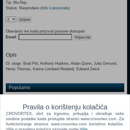
Tip: Blu-Ray
Status: Rasprodano
(Info o proizvodu)
Ocijeni
Obavijesti me kada proizvod postane dostupan:
Email
:
Prijavi me
Opis
Gl. uloge: Brad Pitt, Anthony Hopkins, Aidan Quinn, Julia Ormond,
Henry Thomas, Karina Lombard Redatelj: Edward Zwick
Popularno
Zakon Braće 3. Sezona (Prison Break - Season Three
Blu-Ray)
Pravila o korištenju kolačića
Zameo Ih Vjetar (Gone With The Wind Blu-Ray)
CROVORTEX, obrt za trgovinu, prikuplja i obrađuje vaše
osobne podatke kada pristupite stranici www.crovortex.com. Za
Okrutne Namjere (Cruel Intentions Blu-Ray)
funkcioniranje stranice www.crovortex.com koristimo kolačiće.
Više o pravilima kolačića saznajte ovdje
Više
.