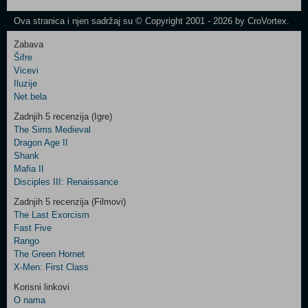
Newsletter
Ova stranica i njen sadržaj su © Copyright 2001 - 2026 by CroVortex.
Zabava
Šifre
Control
Vicevi
Field
Iluzije
Two
Net.bela
Newsletter
Zadnjih 5 recenzija (Igre)
The Sims Medieval
Dragon Age II
Shank
Control
Mafia II
Field
Disciples III: Renaissance
Three
Newsletter
Zadnjih 5 recenzija (Filmovi)
The Last Exorcism
Fast Five
Rango
The Green Hornet
X-Men: First Class
Korisni linkovi
O nama