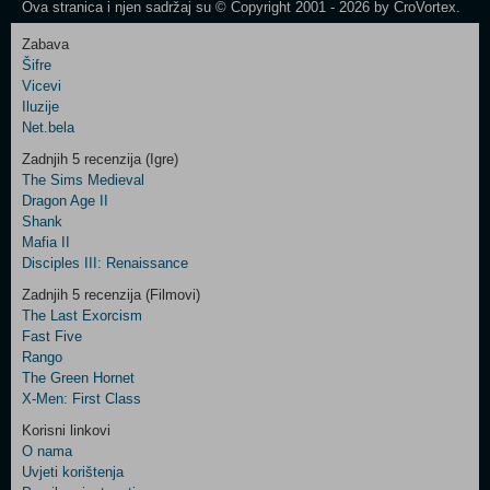
Ova stranica i njen sadržaj su © Copyright 2001 - 2026 by CroVortex.
Zabava
Šifre
Control
Vicevi
Field
Iluzije
Two
Net.bela
Newsletter
Zadnjih 5 recenzija (Igre)
The Sims Medieval
Dragon Age II
Shank
Control
Mafia II
Field
Disciples III: Renaissance
Three
Newsletter
Zadnjih 5 recenzija (Filmovi)
The Last Exorcism
Fast Five
Rango
The Green Hornet
X-Men: First Class
Korisni linkovi
O nama
Uvjeti korištenja