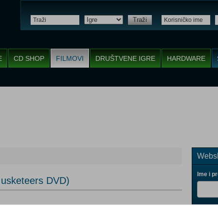
Traži
E
CD SHOP
FILMOVI
DRUŠTVENE IGRE
HARDWARE
Websh
Ime i p
 Musketeers DVD)
Vaš ema