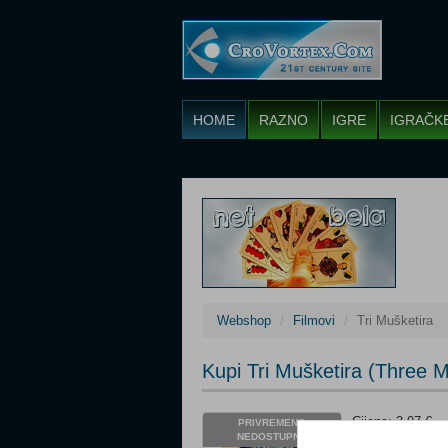
HOME
RAZNO
IGRE
IGRAČK
Webshop
Filmovi
Tri Mušketira
Kupi Tri Mušketira (Three
Cijena: 3,97 €
PRIVREMENO
NEDOSTUPNO
Žanr: Animirani