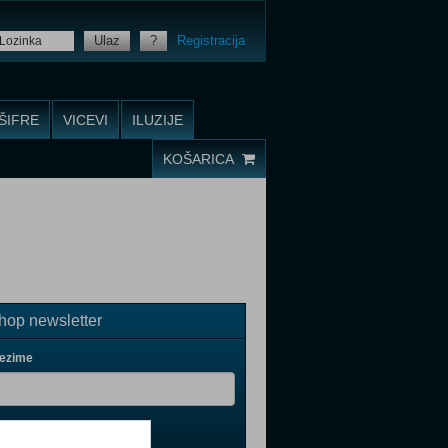
Ulaz
?
Registracija
ŠIFRE
VICEVI
ILUZIJE
KOŠARICA
op newsletter
rezime
il