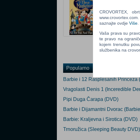
Tip: DVD
Status: Privrem
CROVORTEX, obrt z
www.crovortex.com. Z
Ocijeni
saznajte ovdje
Više
.
Vaša prava su pravo 
Obavijesti me k
te pravo na ogranič
Email
:
kojem trenutku povu
službenika na crov
Popularno
Barbie i 12 Rasplesanih Princeza
Vragolasti Denis 1 (Inceredible D
Pipi Duga Čarapa (DVD)
Barbie i Dijamantni Dvorac (Barb
Barbie: Kraljevna i Sirotica (DVD)
Trnoružica (Sleeping Beauty DVD)