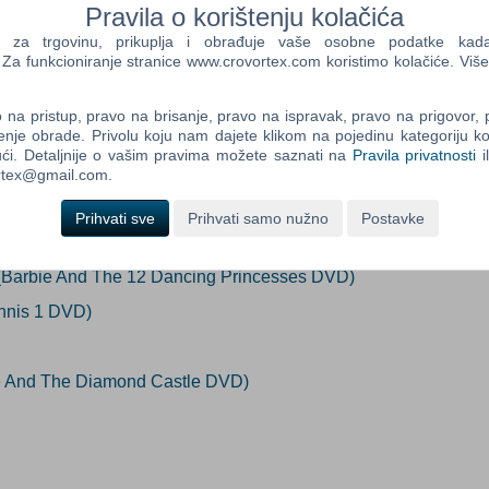
Pravila o korištenju kolačića
eno nedostupno
a trgovinu, prikuplja i obrađuje vaše osobne podatke kada p
a funkcioniranje stranice www.crovortex.com koristimo kolačiće. Više
Control
Prij
Field
na pristup, pravo na brisanje, pravo na ispravak, pravo na prigovor,
ada proizvod postane dostupan:
One
enje obrade. Privolu koju nam dajete klikom na pojedinu kategoriju ko
Newsle
Prijavi me
ći. Detaljnije o vašim pravima možete saznati na
Pravila privatnosti
i
ortex@gmail.com.
Prihvati sve
Prihvati samo nužno
Postavke
Control
Field
Two
 (Barbie And The 12 Dancing Princesses DVD)
Newsle
ennis 1 DVD)
Control
ie And The Diamond Castle DVD)
Field
Three
Newsle